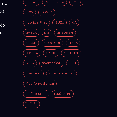
DEEPAL
EV - REVIEW
FORD
6 EV
100%
GWM
HONDA
Hybride Phev
ISUZU
KIA
ดตัว
ra
MAZDA
MG
MITSUBISHI
ู
 บาท
NISSAN
SHOCK UP
TESLA
I
TOYOTA
XPENG
YOUTUBE
อ-
่น
Zeekr
ช่องทางทำกิน
มุม IT
 บาท
ยางรถยนต์
อุปกรณ์ตกแต่งรถ
เกี่ยวกับ Ireally Car
เทคนิคยานยนต์
แนะนำรถใหม่
โปรโมชั่น