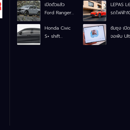
เปิดตัวแล้ว
LEPAS L
Ford Ranger
รถไฟฟ้า
WOLFTRAK
L6 EV
Honda Civic
ซัมซุง เปิ
Comfort
S+ shift
จอพับ Ult
FWD
ฟังก์ชันจำลอง
ครั้งแรก ช
769,900
เกียร์ เพิ่ม 2
Galaxy A
L6 EV
หมื่นบาท
เชื่อมมือถื
Premium
นาฬิกา-แว
FWD
อัจฉริยะ
799,900