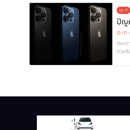
มุม IT
ปัญ
05 ต
เรียกว
ตัวเคร
ลำโพงข
ลำโพงด