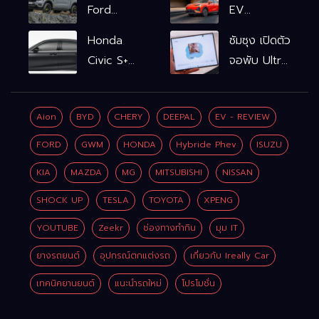
Ford
EV
Ranger
รถไฟฟ้า100%
Honda
ซัมซุง เปิดตัว
WOLFTRAK
L6 EV
Civic S+
จอพับ Ultra
Comfort
shift
ครั้งแรก ชู
FWD
ฟังก์ชัน
Galaxy AI
769,900
Aion
BYD
CHERY
DEEPAL
EV - REVIEW
จำลองเกียร์
เชื่อมมือถือ-
บาท L6 EV
เพิ่ม 2 หมื่น
นาฬิกา-แว่น
FORD
GWM
HONDA
Hybride Phev
ISUZU
Premium
บาท
อัจฉริยะ
FWD
KIA
MAZDA
MG
MITSUBISHI
NISSAN
799,900
SHOCK UP
TESLA
TOYOTA
XPENG
บาท
YOUTUBE
Zeekr
ช่องทางทำกิน
มุม IT
ยางรถยนต์
อุปกรณ์ตกแต่งรถ
เกี่ยวกับ Ireally Car
เทคนิคยานยนต์
แนะนำรถใหม่
โปรโมชั่น