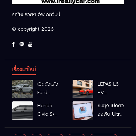
รถใหม่สวยๆ อัพเดตวันนี้
© copyright 2026
เรื่องมาใหม่
เปิดตัวแล้ว
LEPAS L6
Ford
EV
Ranger
รถไฟฟ้า100%
Honda
ซัมซุง เปิดตัว
WOLFTRAK
L6 EV
Civic S+
จอพับ Ultra
Comfort
shift
ครั้งแรก ชู
FWD
ฟังก์ชัน
Galaxy AI
769,900