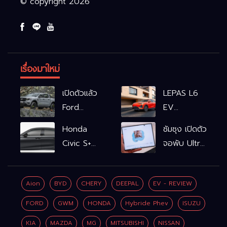
© copyright 2026
เรื่องมาใหม่
เปิดตัวแล้ว
LEPAS L6
Ford
EV
Ranger
รถไฟฟ้า100%
Honda
ซัมซุง เปิดตัว
WOLFTRAK
L6 EV
Civic S+
จอพับ Ultra
Comfort
shift
ครั้งแรก ชู
FWD
ฟังก์ชัน
Galaxy AI
769,900
Aion
BYD
CHERY
DEEPAL
EV - REVIEW
จำลองเกียร์
เชื่อมมือถือ-
บาท L6 EV
เพิ่ม 2 หมื่น
นาฬิกา-แว่น
FORD
GWM
HONDA
Hybride Phev
ISUZU
Premium
บาท
อัจฉริยะ
FWD
KIA
MAZDA
MG
MITSUBISHI
NISSAN