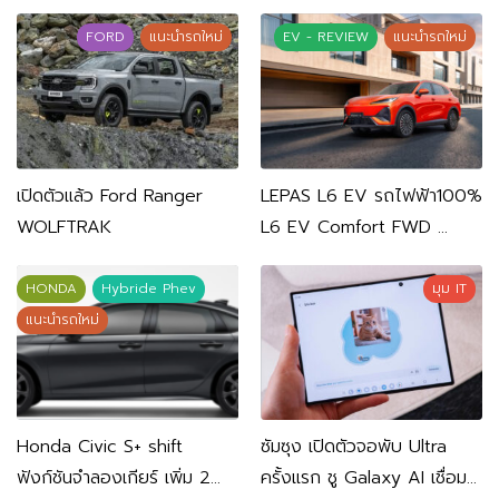
FORD
แนะนำรถใหม่
EV - REVIEW
แนะนำรถใหม่
เปิดตัวแล้ว Ford Ranger
LEPAS L6 EV รถไฟฟ้า100%
WOLFTRAK
L6 EV Comfort FWD
769,900 บาท L6 EV
Premium FWD 799,900
HONDA
Hybride Phev
มุม IT
บาท
แนะนำรถใหม่
Honda Civic S+ shift
ซัมซุง เปิดตัวจอพับ Ultra
ฟังก์ชันจำลองเกียร์ เพิ่ม 2
ครั้งแรก ชู Galaxy AI เชื่อม