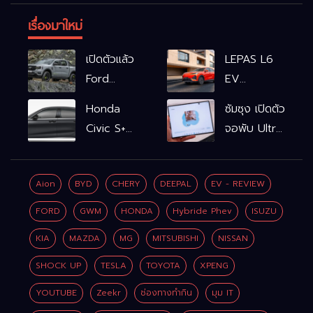
เรื่องมาใหม่
เปิดตัวแล้ว
LEPAS L6
Ford
EV
Ranger
รถไฟฟ้า100%
Honda
ซัมซุง เปิดตัว
WOLFTRAK
L6 EV
Civic S+
จอพับ Ultra
Comfort
shift
ครั้งแรก ชู
FWD
ฟังก์ชัน
Galaxy AI
769,900
Aion
BYD
CHERY
DEEPAL
EV - REVIEW
จำลองเกียร์
เชื่อมมือถือ-
บาท L6 EV
เพิ่ม 2 หมื่น
นาฬิกา-แว่น
FORD
GWM
HONDA
Hybride Phev
ISUZU
Premium
บาท
อัจฉริยะ
FWD
KIA
MAZDA
MG
MITSUBISHI
NISSAN
799,900
SHOCK UP
TESLA
TOYOTA
XPENG
บาท
YOUTUBE
Zeekr
ช่องทางทำกิน
มุม IT