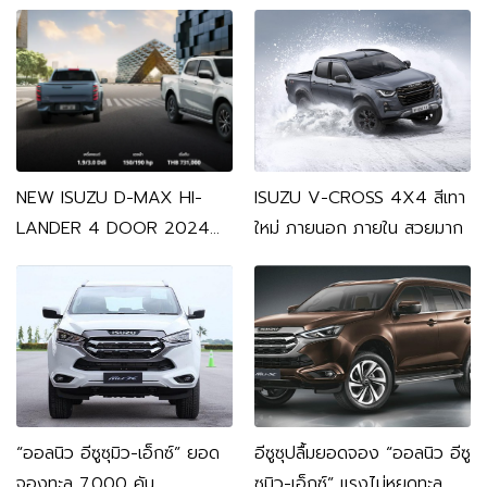
แพลตฟอร์มเดียวกับตัว
เครื่องยนต์ดีเซล
NEW ISUZU D-MAX HI-
ISUZU V-CROSS 4X4 สีเทา
LANDER 4 DOOR 2024
ใหม่ ภายนอก ภายใน สวยมาก
มาอย่างหล่อ
“ออลนิว อีซูซุมิว-เอ็กซ์” ยอด
อีซูซุปลื้มยอดจอง “ออลนิว อีซู
จองทะลุ 7,000 คัน
ซุมิว-เอ็กซ์” แรงไม่หยุดทะลุ