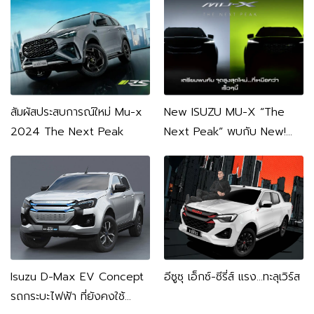
ความแรง
สัมผัสประสบการณ์ใหม่ Mu-x
New ISUZU MU-X “The
2024 The Next Peak
Next Peak” พบกับ New!
MU-X วันที่ 12 มิ.ย.นี้
Isuzu D-Max EV Concept
อีซูซุ เอ็กซ์-ซีรี่ส์ แรง…ทะลุเวิร์ส
รถกระบะไฟฟ้า ที่ยังคงใช้