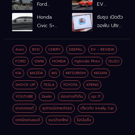
Ford
EV
Ranger
รถไฟฟ้า100%
Honda
ซัมซุง เปิดตัว
WOLFTRAK
L6 EV
Civic S+
จอพับ Ultra
Comfort
shift
ครั้งแรก ชู
FWD
ฟังก์ชัน
Galaxy AI
769,900
Aion
BYD
CHERY
DEEPAL
EV - REVIEW
จำลองเกียร์
เชื่อมมือถือ-
บาท L6 EV
เพิ่ม 2 หมื่น
นาฬิกา-แว่น
FORD
GWM
HONDA
Hybride Phev
ISUZU
Premium
บาท
อัจฉริยะ
FWD
KIA
MAZDA
MG
MITSUBISHI
NISSAN
799,900
SHOCK UP
TESLA
TOYOTA
XPENG
บาท
YOUTUBE
Zeekr
ช่องทางทำกิน
มุม IT
ยางรถยนต์
อุปกรณ์ตกแต่งรถ
เกี่ยวกับ Ireally Car
เทคนิคยานยนต์
แนะนำรถใหม่
โปรโมชั่น