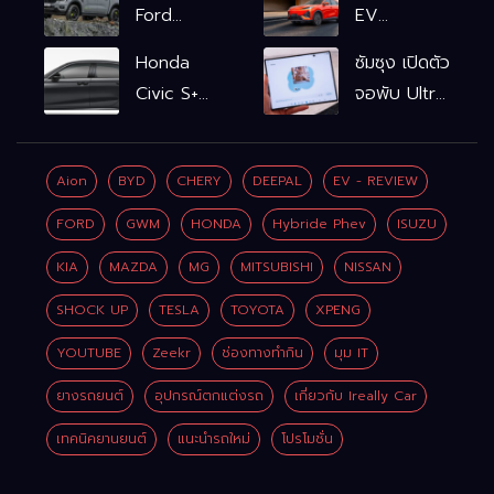
Ford
EV
Ranger
รถไฟฟ้า100%
Honda
ซัมซุง เปิดตัว
WOLFTRAK
L6 EV
Civic S+
จอพับ Ultra
Comfort
shift
ครั้งแรก ชู
FWD
ฟังก์ชัน
Galaxy AI
769,900
Aion
BYD
CHERY
DEEPAL
EV - REVIEW
จำลองเกียร์
เชื่อมมือถือ-
บาท L6 EV
เพิ่ม 2 หมื่น
นาฬิกา-แว่น
FORD
GWM
HONDA
Hybride Phev
ISUZU
Premium
บาท
อัจฉริยะ
FWD
KIA
MAZDA
MG
MITSUBISHI
NISSAN
799,900
SHOCK UP
TESLA
TOYOTA
XPENG
บาท
YOUTUBE
Zeekr
ช่องทางทำกิน
มุม IT
ยางรถยนต์
อุปกรณ์ตกแต่งรถ
เกี่ยวกับ Ireally Car
เทคนิคยานยนต์
แนะนำรถใหม่
โปรโมชั่น