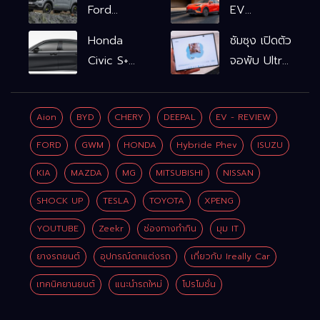
Ford
EV
Ranger
รถไฟฟ้า100%
Honda
ซัมซุง เปิดตัว
WOLFTRAK
L6 EV
Civic S+
จอพับ Ultra
Comfort
shift
ครั้งแรก ชู
FWD
ฟังก์ชัน
Galaxy AI
769,900
Aion
BYD
CHERY
DEEPAL
EV - REVIEW
จำลองเกียร์
เชื่อมมือถือ-
บาท L6 EV
เพิ่ม 2 หมื่น
นาฬิกา-แว่น
FORD
GWM
HONDA
Hybride Phev
ISUZU
Premium
บาท
อัจฉริยะ
FWD
KIA
MAZDA
MG
MITSUBISHI
NISSAN
799,900
SHOCK UP
TESLA
TOYOTA
XPENG
บาท
YOUTUBE
Zeekr
ช่องทางทำกิน
มุม IT
ยางรถยนต์
อุปกรณ์ตกแต่งรถ
เกี่ยวกับ Ireally Car
เทคนิคยานยนต์
แนะนำรถใหม่
โปรโมชั่น