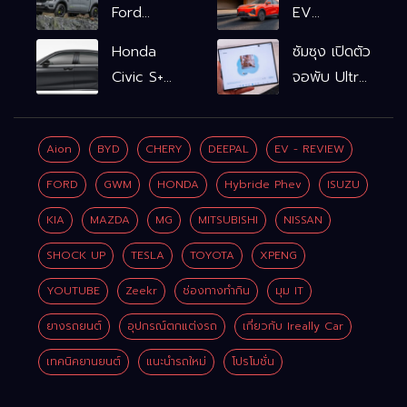
Ford
EV
Ranger
รถไฟฟ้า100%
Honda
ซัมซุง เปิดตัว
WOLFTRAK
L6 EV
Civic S+
จอพับ Ultra
Comfort
shift
ครั้งแรก ชู
FWD
ฟังก์ชัน
Galaxy AI
769,900
Aion
BYD
CHERY
DEEPAL
EV - REVIEW
จำลองเกียร์
เชื่อมมือถือ-
บาท L6 EV
เพิ่ม 2 หมื่น
นาฬิกา-แว่น
FORD
GWM
HONDA
Hybride Phev
ISUZU
Premium
บาท
อัจฉริยะ
FWD
KIA
MAZDA
MG
MITSUBISHI
NISSAN
799,900
SHOCK UP
TESLA
TOYOTA
XPENG
บาท
YOUTUBE
Zeekr
ช่องทางทำกิน
มุม IT
ยางรถยนต์
อุปกรณ์ตกแต่งรถ
เกี่ยวกับ Ireally Car
เทคนิคยานยนต์
แนะนำรถใหม่
โปรโมชั่น