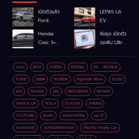
เปิดตัวแล้ว
LEPAS L6
Ford
EV
Ranger
รถไฟฟ้า100%
Honda
ซัมซุง เปิดตัว
WOLFTRAK
L6 EV
Civic S+
จอพับ Ultra
Comfort
shift
ครั้งแรก ชู
FWD
ฟังก์ชัน
Galaxy AI
769,900
Aion
BYD
CHERY
DEEPAL
EV - REVIEW
จำลองเกียร์
เชื่อมมือถือ-
บาท L6 EV
เพิ่ม 2 หมื่น
นาฬิกา-แว่น
FORD
GWM
HONDA
Hybride Phev
ISUZU
Premium
บาท
อัจฉริยะ
FWD
KIA
MAZDA
MG
MITSUBISHI
NISSAN
799,900
SHOCK UP
TESLA
TOYOTA
XPENG
บาท
YOUTUBE
Zeekr
ช่องทางทำกิน
มุม IT
ยางรถยนต์
อุปกรณ์ตกแต่งรถ
เกี่ยวกับ Ireally Car