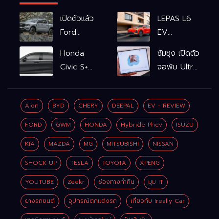
เปิดตัวแล้ว
LEPAS L6
Ford
EV
Ranger
รถไฟฟ้า100%
Honda
ซัมซุง เปิดตัว
WOLFTRAK
L6 EV
Civic S+
จอพับ Ultra
Comfort
shift
ครั้งแรก ชู
FWD
ฟังก์ชัน
Galaxy AI
769,900
Aion
BYD
CHERY
DEEPAL
EV - REVIEW
จำลองเกียร์
เชื่อมมือถือ-
บาท L6 EV
เพิ่ม 2 หมื่น
นาฬิกา-แว่น
FORD
GWM
HONDA
Hybride Phev
ISUZU
Premium
บาท
อัจฉริยะ
FWD
KIA
MAZDA
MG
MITSUBISHI
NISSAN
799,900
SHOCK UP
TESLA
TOYOTA
XPENG
บาท
YOUTUBE
Zeekr
ช่องทางทำกิน
มุม IT
ยางรถยนต์
อุปกรณ์ตกแต่งรถ
เกี่ยวกับ Ireally Car