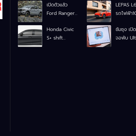
เปิดตัวแล้ว
LEPAS L
Ford Ranger
รถไฟฟ้า
WOLFTRAK
L6 EV
Honda Civic
ซัมซุง เปิ
Comfort
S+ shift
จอพับ Ult
FWD
ฟังก์ชันจำลอง
ครั้งแรก ช
769,900
เกียร์ เพิ่ม 2
Galaxy A
L6 EV
หมื่นบาท
เชื่อมมือถื
Premium
นาฬิกา-แว
FWD
อัจฉริยะ
799,900