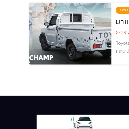
TOYO
มาแ
28 พ
Toyota
กระบะเ
Toyota H
พิเศษ