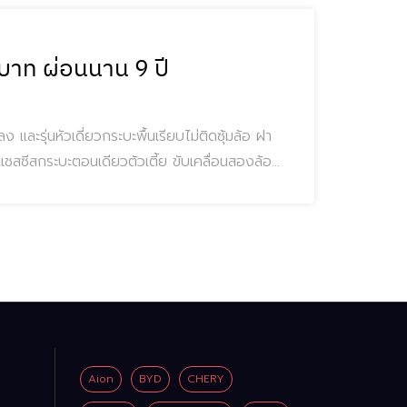
บาท ผ่อนนาน 9 ปี
รุ่นหัวเดี่ยวกระบะพื้นเรียบไม่ติดซุ้มล้อ ฝา
ากแชสซีสกระบะตอนเดียวตัวเตี้ย ขับเคลื่อนสองล้อ
ลิตร AT ช่วงล้อสั้น รุ่นตกแต่ง
Aion
BYD
CHERY