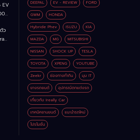
DEEPAL
EV - REVIEW
FORD
6 EV
100%
GWM
HONDA
Hybride Phev
ISUZU
KIA
ดตัว
ra
MAZDA
MG
MITSUBISHI
ู
 บาท
NISSAN
SHOCK UP
TESLA
I
TOYOTA
XPENG
YOUTUBE
อ-
่น
Zeekr
ช่องทางทำกิน
มุม IT
 บาท
ยางรถยนต์
อุปกรณ์ตกแต่งรถ
เกี่ยวกับ Ireally Car
เทคนิคยานยนต์
แนะนำรถใหม่
โปรโมชั่น