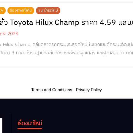
TA
ช่องทางทำกิน
แนะนำรถใหม่
ล้ว Toyota Hilux Champ ราคา 4.59 แสน
.ย. 2023
 Hilux Champ ถล่มตลาดรถกระบะระลอกใหม่ ในเซกเมนต์กระบะดัดแปลง และ
ปิดได้ 3 ทาง ทั้งรุ่นฐานล้อสั้นที่ใช้แชสซีฟอร์จูนเนอร์ และฐานล้อยาวจ
ilux Champ ราคา มีดังนี้ใน 8 รุ่นย่อยและไม่มีรุ่นขับเคลื่อนสี่ล้อ เครื่องยนต์ดีเซล 2.4 
 577,000 บาท
Terms and Conditions
-
Privacy Policy
เรื่องมาใหม่