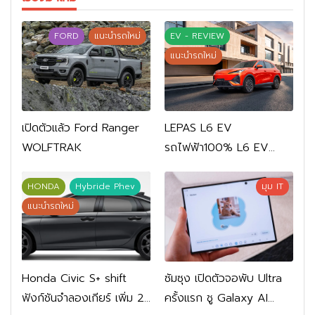
FORD
แนะนำรถใหม่
EV - REVIEW
แนะนำรถใหม่
เปิดตัวแล้ว Ford Ranger
LEPAS L6 EV
WOLFTRAK
รถไฟฟ้า100% L6 EV
Comfort FWD 769,900
บาท L6 EV Premium
HONDA
Hybride Phev
มุม IT
FWD 799,900 บาท
แนะนำรถใหม่
Honda Civic S+ shift
ซัมซุง เปิดตัวจอพับ Ultra
ฟังก์ชันจำลองเกียร์ เพิ่ม 2
ครั้งแรก ชู Galaxy AI