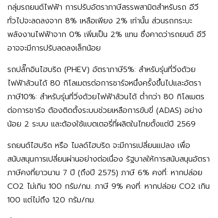
กลุ่มรถยนต์ไฟฟ้า
การปรับอัตราภาษีสรรพสามิตสำหรับรถ อีวี
ทั่วไปจะลดลงจาก 8% เหลือเพียง
2%
เท่านั้น ส่วนรถกระบะ
พลังงานไฟฟ้าจาก 0% เพิ่มเป็น 2% แทน ซึ่งคาดว่ารถยนต์ อีวี
อาจจะมีการปรับลดลงเล็กน้อย
รถปลั๊กอินไฮบริด (
PHEV)
อัตราภาษี
5%:
สำหรับรุ่นที่วิ่งด้วย
ไฟฟ้าล้วนได้
80 กิโลเมตรต่อการชาร์จหนึ่งครั้งขึ้นไป
และอัตรา
ภาษี
10%:
สำหรับรุ่นที่วิ่งด้วยไฟฟ้าล้วนได้
ต่ำกว่า
80 กิโลเมตร
ต่อการชาร์จ
ต้องติดตั้งระบบช่วยเหลือการขับขี่ (ADAS) อย่าง
น้อย 2 ระบบ และต้องใช้แบตเตอรี่ที่ผลิตในไทยตั้งแต่ปี 2569
รถยนต์ไฮบริด หรือ ไมลด์ไฮบริด
จะมีการเปลี่ยนแปลง เพื่อ
สนับสนุนการเปลี่ยนผ่านอย่างต่อเนื่อง รัฐบาลให้การสนับสนุนอัตรา
ภาษีคงที่ยาวนาน 7 ปี (ถึงปี 2575)
ภาษี
6% คงที่:
หากปล่อย
CO2
ไม่เกิน 100 กรัม/กม.
ภาษี
9% คงที่:
หากปล่อย CO2
เกิน
100 แต่ไม่ถึง 120 กรัม/กม.