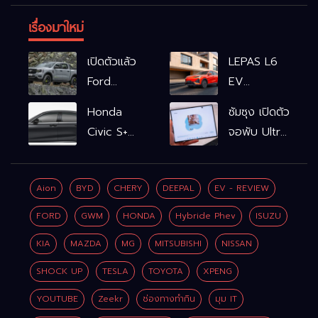
เรื่องมาใหม่
เปิดตัวแล้ว
LEPAS L6
Ford
EV
Ranger
รถไฟฟ้า100%
Honda
ซัมซุง เปิดตัว
WOLFTRAK
L6 EV
Civic S+
จอพับ Ultra
Comfort
shift
ครั้งแรก ชู
FWD
ฟังก์ชัน
Galaxy AI
769,900
Aion
BYD
CHERY
DEEPAL
EV - REVIEW
จำลองเกียร์
เชื่อมมือถือ-
บาท L6 EV
เพิ่ม 2 หมื่น
นาฬิกา-แว่น
FORD
GWM
HONDA
Hybride Phev
ISUZU
Premium
บาท
อัจฉริยะ
FWD
KIA
MAZDA
MG
MITSUBISHI
NISSAN
799,900
SHOCK UP
TESLA
TOYOTA
XPENG
บาท
YOUTUBE
Zeekr
ช่องทางทำกิน
มุม IT