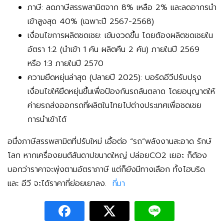
ภาษี:
ลดภาษีสรรพสามิตจาก 8% เหลือ
2%
และลดอากรนำ
เข้าสูงสุด 40% (เฉพาะปี 2567-2568)
เงื่อนไขการผลิตชดเชย:
เข้มงวดขึ้น โดยต้องผลิตชดเชยใน
อัตรา
1:2
(นำเข้า 1 คัน ผลิตคืน 2 คัน) ภายในปี 2569
หรือ
1:3
ภายในปี 2570
ความยืดหยุ่นล่าสุด (ปลายปี 2025):
บอร์ดอีวีปรับปรุง
เงื่อนไขให้ยืดหยุ่นขึ้นเพื่อป้องกันรถล้นตลาด โดยอนุญาตให้
ค่ายรถส่งออกรถที่ผลิตในไทยไปต่างประเทศเพื่อชดเชย
การนำเข้าได้
อนึ่งภาษีสรรพสามิตที่ปรับใหม่ เอื้อต่อ “รถ”พลังงานสะอาด รักษ์
โลก หากเครื่องยนต์สันดาปขนาดใหญ่ ปล่อยCO2 เยอะ ก็ต้อง
บอกว่าราคาจะพุ่งตามอัตราภาษี แต่ก็ยังมีทางเลือก ทั้งไฮบริด
และ อีวี จะได้ราคาที่ย่อยเยาลง.
ที่มา