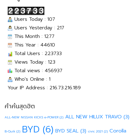
Users Today : 107
Users Yesterday : 217
This Month : 1277
This Year : 44610
Total Users : 223733
Views Today : 123
Total views : 456937
Who's Online : 1
Your IP Address : 216.73.216.189
คำค้นสุดฮิต
ALL NEW HILUX TRAVO
(3)
ALL-NEW NISSAN KICKS e-POWER
(2)
BYD
(6)
BYD SEAL
(3)
Corolla
B-Quik
(2)
civic 2021
(2)