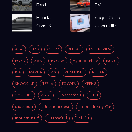
Ford
EV
Ranger
รถไฟฟ้า100%
Honda
ซัมซุง เปิดตัว
WOLFTRAK
L6 EV
Civic S+
จอพับ Ultra
Comfort
shift
ครั้งแรก ชู
FWD
ฟังก์ชัน
Galaxy AI
769,900
Aion
BYD
CHERY
DEEPAL
EV - REVIEW
จำลองเกียร์
เชื่อมมือถือ-
บาท L6 EV
เพิ่ม 2 หมื่น
นาฬิกา-แว่น
FORD
GWM
HONDA
Hybride Phev
ISUZU
Premium
บาท
อัจฉริยะ
FWD
KIA
MAZDA
MG
MITSUBISHI
NISSAN
799,900
SHOCK UP
TESLA
TOYOTA
XPENG
บาท
YOUTUBE
Zeekr
ช่องทางทำกิน
มุม IT
ยางรถยนต์
อุปกรณ์ตกแต่งรถ
เกี่ยวกับ Ireally Car
เทคนิคยานยนต์
แนะนำรถใหม่
โปรโมชั่น