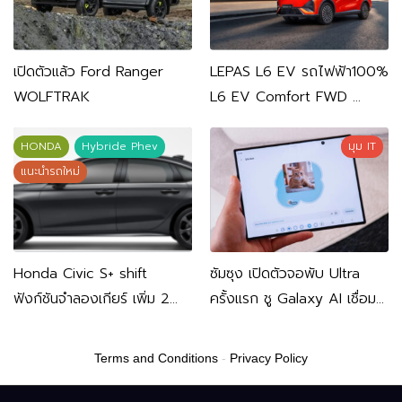
เปิดตัวแล้ว Ford Ranger
LEPAS L6 EV รถไฟฟ้า100%
WOLFTRAK
L6 EV Comfort FWD
769,900 บาท L6 EV
Premium FWD 799,900
HONDA
Hybride Phev
มุม IT
บาท
แนะนำรถใหม่
Honda Civic S+ shift
ซัมซุง เปิดตัวจอพับ Ultra
ฟังก์ชันจำลองเกียร์ เพิ่ม 2
ครั้งแรก ชู Galaxy AI เชื่อม
หมื่นบาท
มือถือ-นาฬิกา-แว่นอัจฉริยะ
Terms and Conditions
-
Privacy Policy