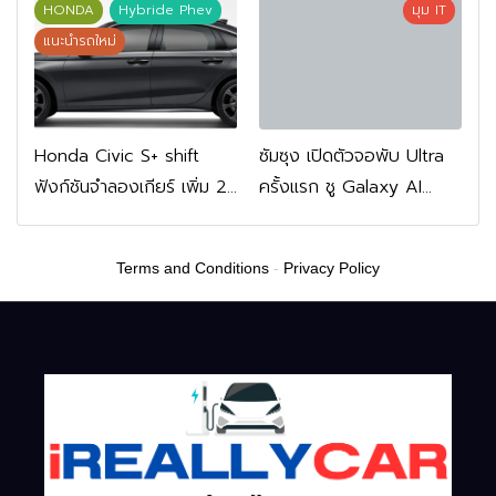
บาท L6 EV Premium
HONDA
Hybride Phev
มุม IT
FWD 799,900 บาท
แนะนำรถใหม่
Honda Civic S+ shift
ซัมซุง เปิดตัวจอพับ Ultra
ฟังก์ชันจำลองเกียร์ เพิ่ม 2
ครั้งแรก ชู Galaxy AI
หมื่นบาท
เชื่อมมือถือ-นาฬิกา-แว่น
อัจฉริยะ
Terms and Conditions
-
Privacy Policy