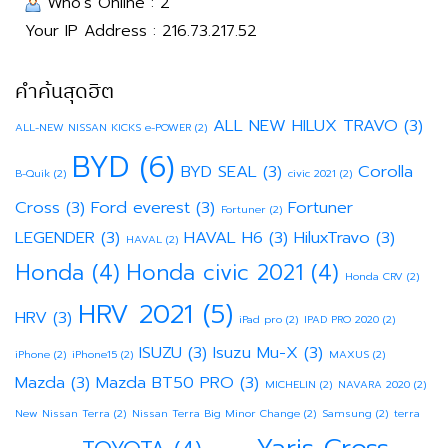
Who's Online : 2
Your IP Address : 216.73.217.52
คำค้นสุดฮิต
ALL NEW HILUX TRAVO
(3)
ALL-NEW NISSAN KICKS e-POWER
(2)
BYD
(6)
BYD SEAL
(3)
Corolla
B-Quik
(2)
civic 2021
(2)
Cross
(3)
Ford everest
(3)
Fortuner
Fortuner
(2)
LEGENDER
(3)
HAVAL H6
(3)
HiluxTravo
(3)
HAVAL
(2)
Honda
(4)
Honda civic 2021
(4)
Honda CRV
(2)
HRV 2021
(5)
HRV
(3)
iPad pro
(2)
IPAD PRO 2020
(2)
ISUZU
(3)
Isuzu Mu-X
(3)
iPhone
(2)
iPhone15
(2)
MAXUS
(2)
Mazda
(3)
Mazda BT50 PRO
(3)
MICHELIN
(2)
NAVARA 2020
(2)
New Nissan Terra
(2)
Nissan Terra Big Minor Change
(2)
Samsung
(2)
terra