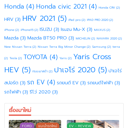
Honda
(4)
Honda civic 2021
(4)
Honda CRV
(2)
HRV 2021
(5)
HRV
(3)
iPad pro
(2)
IPAD PRO 2020
(2)
ISUZU
(3)
Isuzu Mu-X
(3)
iPhone
(2)
iPhone15
(2)
MAXUS
(2)
Mazda
(3)
Mazda BT50 PRO
(3)
MICHELIN
(2)
NAVARA 2020
(2)
New Nissan Terra
(2)
Nissan Terra Big Minor Change
(2)
Samsung
(2)
terra
Yaris Cross
TOYOTA
(4)
(2)
Tesla
(2)
Yaris
(2)
HEV
(5)
ปาเจโร่ 2020
(5)
ปาเจโร่
กระบะมาสด้า
(2)
รถ EV
(4)
สปอร์ต
(3)
รถยนต์ EV
(3)
รถยนต์ไฟฟ้า
(3)
รถไฟฟ้า
(3)
รีโว่ 2020
(3)
เรื่องมาใหม่
FORD
แนะนำรถใหม่
EV - REVIEW