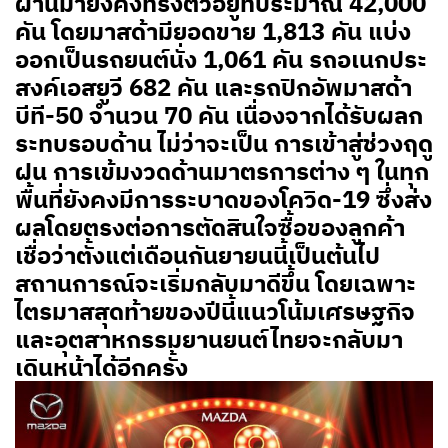
ผ่านมายังคงทรงตัวอยู่ที่ประมาณ 42,000
คัน โดยมาสด้ามียอดขาย 1,813 คัน แบ่ง
ออกเป็นรถยนต์นั่ง 1,061 คัน รถอเนกประ
สงค์เอสยูวี 682 คัน และรถปิกอัพมาสด้า
บีที-50 จำนวน 70 คัน เนื่องจากได้รับผลก
ระทบรอบด้าน ไม่ว่าจะเป็น การเข้าสู่ช่วงฤดู
ฝน การเข้มงวดด้านมาตรการต่าง ๆ ในทุก
พื้นที่ยังคงมีการระบาดของโควิด-19 ซึ่งส่ง
ผลโดยตรงต่อการตัดสินใจซื้อของลูกค้า
เชื่อว่าตั้งแต่เดือนกันยายนนี้เป็นต้นไป
สถานการณ์จะเริ่มกลับมาดีขึ้น โดยเฉพาะ
ไตรมาสสุดท้ายของปีนี้แนวโน้มเศรษฐกิจ
และอุตสาหกรรมยานยนต์ไทยจะกลับมา
เดินหน้าได้อีกครั้ง