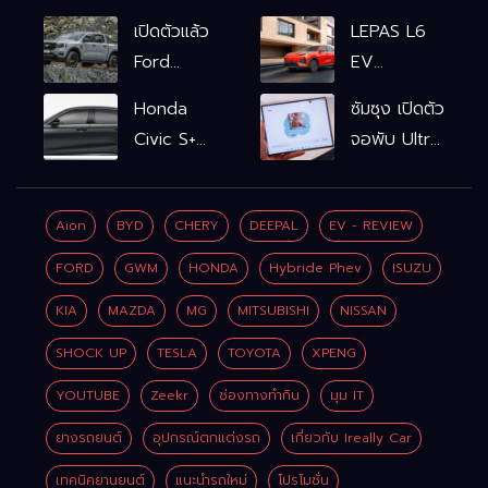
เปิดตัวแล้ว
LEPAS L6
Ford
EV
Ranger
รถไฟฟ้า100%
Honda
ซัมซุง เปิดตัว
WOLFTRAK
L6 EV
Civic S+
จอพับ Ultra
Comfort
shift
ครั้งแรก ชู
FWD
ฟังก์ชัน
Galaxy AI
769,900
Aion
BYD
CHERY
DEEPAL
EV - REVIEW
จำลองเกียร์
เชื่อมมือถือ-
บาท L6 EV
เพิ่ม 2 หมื่น
นาฬิกา-แว่น
FORD
GWM
HONDA
Hybride Phev
ISUZU
Premium
บาท
อัจฉริยะ
FWD
KIA
MAZDA
MG
MITSUBISHI
NISSAN
799,900
SHOCK UP
TESLA
TOYOTA
XPENG
บาท
YOUTUBE
Zeekr
ช่องทางทำกิน
มุม IT
ยางรถยนต์
อุปกรณ์ตกแต่งรถ
เกี่ยวกับ Ireally Car
เทคนิคยานยนต์
แนะนำรถใหม่
โปรโมชั่น