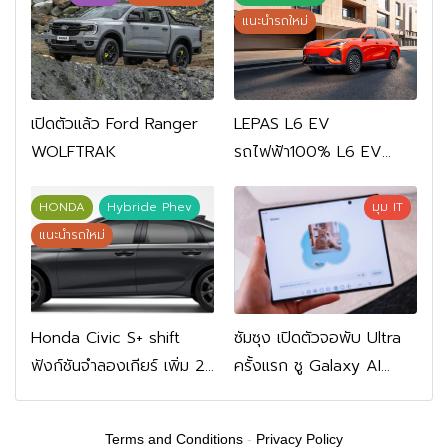
แนะนำรถใหม่
เปิดตัวแล้ว Ford Ranger
LEPAS L6 EV
WOLFTRAK
รถไฟฟ้า100% L6 EV
Comfort FWD 769,900
บาท L6 EV Premium
HONDA
Hybride Phev
มุม IT
FWD 799,900 บาท
แนะนำรถใหม่
Honda Civic S+ shift
ซัมซุง เปิดตัวจอพับ Ultra
ฟังก์ชันจำลองเกียร์ เพิ่ม 2
ครั้งแรก ชู Galaxy AI
หมื่นบาท
เชื่อมมือถือ-นาฬิกา-แว่น
อัจฉริยะ
Terms and Conditions
-
Privacy Policy