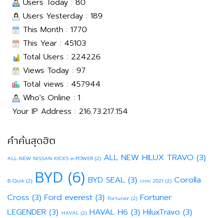
Users Today : 80
Users Yesterday : 189
This Month : 1770
This Year : 45103
Total Users : 224226
Views Today : 97
Total views : 457944
Who's Online : 1
Your IP Address : 216.73.217.154
คำค้นสุดฮิต
ALL NEW HILUX TRAVO
(3)
ALL-NEW NISSAN KICKS e-POWER
(2)
BYD
(6)
BYD SEAL
(3)
Corolla
B-Quik
(2)
civic 2021
(2)
Cross
(3)
Ford everest
(3)
Fortuner
Fortuner
(2)
LEGENDER
(3)
HAVAL H6
(3)
HiluxTravo
(3)
HAVAL
(2)