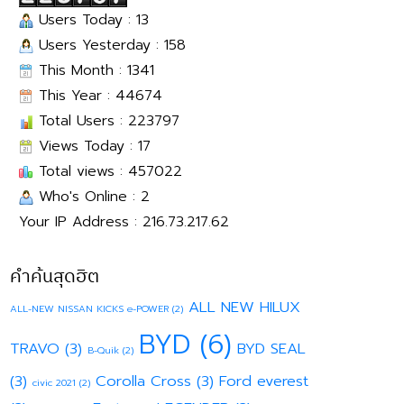
Users Today : 13
Users Yesterday : 158
This Month : 1341
This Year : 44674
Total Users : 223797
Views Today : 17
Total views : 457022
Who's Online : 2
Your IP Address : 216.73.217.62
คำค้นสุดฮิต
ALL NEW HILUX
ALL-NEW NISSAN KICKS e-POWER
(2)
BYD
(6)
TRAVO
(3)
BYD SEAL
B-Quik
(2)
(3)
Corolla Cross
(3)
Ford everest
civic 2021
(2)