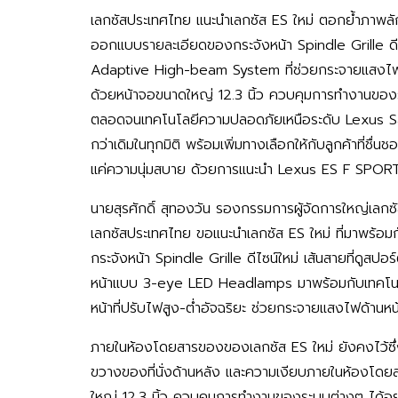
เลกซัสประเทศไทย แนะนำเลกซัส ES ใหม่ ตอกย้ำภาพลั
ออกแบบรายละเอียดของกระจังหน้า Spindle Grille ดีไ
Adaptive High-beam System ที่ช่วยกระจายแสงไฟด้า
ด้วยหน้าจอขนาดใหญ่ 12.3 นิ้ว ควบคุมการทำงานของร
ตลอดจนเทคโนโลยีความปลอดภัยเหนือระดับ Lexus Saf
กว่าเดิมในทุกมิติ พร้อมเพิ่มทางเลือกให้กับลูกค้าที่ช
แค่ความนุ่มสบาย ด้วยการแนะนำ Lexus ES F SPORT 
นายสุรศักดิ์ สุทองวัน รองกรรมการผู้จัดการใหญ่เลกซั
เลกซัสประเทศไทย ขอแนะนำเลกซัส ES ใหม่ ที่มาพร้อมกั
กระจังหน้า Spindle Grille ดีไซน์ใหม่ เส้นสายที่ดูสป
หน้าแบบ 3-eye LED Headlamps มาพร้อมกับเทคโน
หน้าที่ปรับไฟสูง-ต่ำอัจฉริยะ ช่วยกระจายแสงไฟด้านหน
ภายในห้องโดยสารของของเลกซัส ES ใหม่ ยังคงไว้ซึ่
ขวางของที่นั่งด้านหลัง และความเงียบภายในห้องโดย
ใหญ่ 12.3 นิ้ว ควบคุมการทำงานของระบบต่างๆ ได้อย