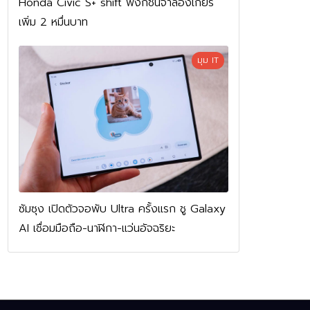
Honda Civic S+ shift ฟังก์ชันจำลองเกียร์
เพิ่ม 2 หมื่นบาท
มุม IT
ซัมซุง เปิดตัวจอพับ Ultra ครั้งแรก ชู Galaxy
AI เชื่อมมือถือ-นาฬิกา-แว่นอัจฉริยะ