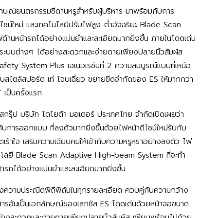
กษณ์ยนตรกรรมซีดานหรูสำหรับผู้บริหาร มาพร้อมกับการ
ซน์ใหม่ และเทคโนโลยีปรับไฟสูง-ต่ำอัจฉริยะ Blade Scan
นหน้ารถได้อย่างแม่นยำและละเอียดมากยิ่งขึ้น ภายในโดดเด่น
ะบบต่างๆ ได้อย่างสะดวกและง่ายดายเพียงปลายนิ้วสัมผัส
ety System Plus เจเนอเรชันที่ 2 ความสมบูรณ์แบบที่เหนือ
ื่นชอบสไตล์สปอร์ต เท่ โฉบเฉี่ยว ขยายขีดจำกัดของ ES ให้มากกว่า
เป็นครั้งแรก
สกรุ๊ป บริษัท โตโยต้า มอเตอร์ ประเทศไทย จำกัดเปิดเผยว่า
บการออกแบบ ที่ลงตัวมากยิ่งขึ้นด้วยไฟหน้าดีไซน์ใหม่รับกับ
อร์ตเร้าใจ เสริมความเฉียบคมให้เข้ากับความหรูหราอย่างลงตัว ไฟ
โลยี Blade Scan Adaptive High-beam System ที่จะทำ
้ารถได้อย่างแม่นยำและละเอียดมากยิ่งขึ้น
งความประณีตพิถีพิถันในทุกรายละเอียด ควบคู่กับความกว้าง
สารอันเป็นเอกลักษณ์ของเลกซัส ES โดดเด่นด้วยหน้าจอขนาด
่างสะดวกและง่ายดายเพียงปลายนิ้วสัมผัส เพียบพร้อมไปด้วย