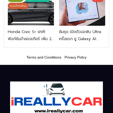
FWD 799,900 บาท
แนะนำรถใหม่
Honda Civic S+ shift
ซัมซุง เปิดตัวจอพับ Ultra
ฟังก์ชันจำลองเกียร์ เพิ่ม 2
ครั้งแรก ชู Galaxy AI
หมื่นบาท
เชื่อมมือถือ-นาฬิกา-แว่น
อัจฉริยะ
Terms and Conditions
-
Privacy Policy