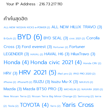
Your IP Address : 216.73.217.110
คำค้นสุดฮิต
ALL NEW HILUX TRAVO
(3)
ALL-NEW NISSAN KICKS e-POWER
(2)
BYD
(6)
BYD SEAL
(3)
Corolla
B-Quik
(2)
civic 2021
(2)
Cross
(3)
Ford everest
(3)
Fortuner
Fortuner
(2)
LEGENDER
(3)
HAVAL H6
(3)
HiluxTravo
(3)
HAVAL
(2)
Honda
(4)
Honda civic 2021
(4)
Honda CRV
(2)
HRV 2021
(5)
HRV
(3)
iPad pro
(2)
IPAD PRO 2020
(2)
ISUZU
(3)
Isuzu Mu-X
(3)
iPhone
(2)
iPhone15
(2)
MAXUS
(2)
Mazda
(3)
Mazda BT50 PRO
(3)
MICHELIN
(2)
NAVARA 2020
(2)
New Nissan Terra
(2)
Nissan Terra Big Minor Change
(2)
Samsung
(2)
terra
Yaris Cross
TOYOTA
(4)
(2)
Tesla
(2)
Yaris
(2)