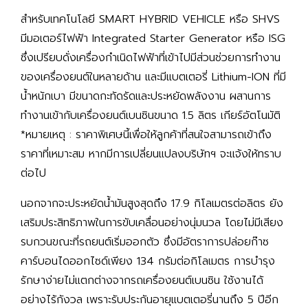
สำหรับเทคโนโลยี SMART HYBRID VEHICLE หรือ SHVS
มีมอเตอร์ไฟฟ้า Integrated Starter Generator หรือ ISG
ซึ่งเปรียบดั่งเครื่องกำเนิดไฟฟ้าที่เข้าไปมีส่วนช่วยการทำงาน
ของเครื่องยนต์ในหลายด้าน และมีแบตเตอรี่ Lithium-ION ที่มี
น้ำหนักเบา มีขนาดกะทัดรัดและประหยัดพลังงาน ผสานการ
ทำงานเข้ากับเครื่องยนต์เบนซินขนาด 1.5 ลิตร เกียร์อัตโนมัติ
*หมายเหตุ : ราคาพิเศษนี้เพื่อให้ลูกค้าที่สนใจสามารถเข้าถึง
ราคาที่เหมาะสม หากมีการเปลี่ยนแปลงบริษัทฯ จะแจ้งให้ทราบ
ต่อไป
นอกจากจะประหยัดน้ำมันสูงสุดถึง 17.9 กิโลเมตรต่อลิตร ยัง
เสริมประสิทธิภาพในการขับเคลื่อนอย่างนุ่มนวล โดยไม่มีเสียง
รบกวนขณะที่รถยนต์เริ่มออกตัว ซึ่งมีอัตราการปล่อยก๊าซ
คาร์บอนไดออกไซด์เพียง 134 กรัมต่อกิโลเมตร การบำรุง
รักษาง่ายไม่แตกต่างจากรถเครื่องยนต์เบนซิน ใช้งานได้
อย่างไร้กังวล เพราะรับประกันอายุแบตเตอรี่นานถึง 5 ปีอีก