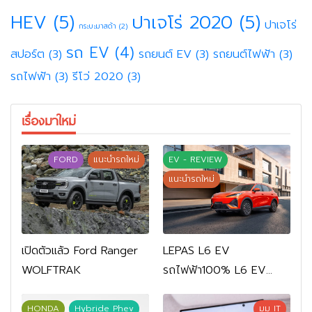
HEV
(5)
ปาเจโร่ 2020
(5)
ปาเจโร่
กระบะมาสด้า
(2)
รถ EV
(4)
สปอร์ต
(3)
รถยนต์ EV
(3)
รถยนต์ไฟฟ้า
(3)
รถไฟฟ้า
(3)
รีโว่ 2020
(3)
เรื่องมาใหม่
FORD
แนะนำรถใหม่
EV - REVIEW
แนะนำรถใหม่
เปิดตัวแล้ว Ford Ranger
LEPAS L6 EV
WOLFTRAK
รถไฟฟ้า100% L6 EV
Comfort FWD 769,900
บาท L6 EV Premium
HONDA
Hybride Phev
มุม IT