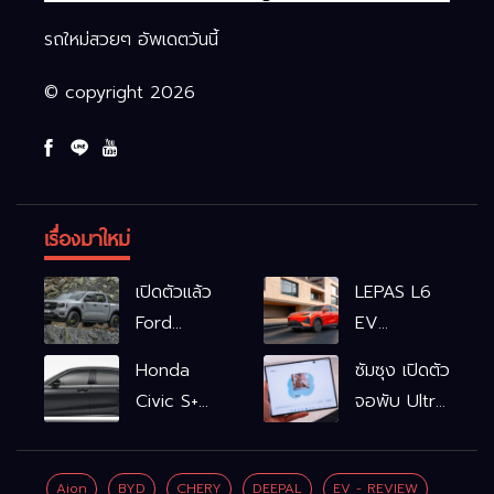
รถใหม่สวยๆ อัพเดตวันนี้
© copyright 2026
เรื่องมาใหม่
เปิดตัวแล้ว
LEPAS L6
Ford
EV
Ranger
รถไฟฟ้า100%
Honda
ซัมซุง เปิดตัว
WOLFTRAK
L6 EV
Civic S+
จอพับ Ultra
Comfort
shift
ครั้งแรก ชู
FWD
ฟังก์ชัน
Galaxy AI
769,900
Aion
BYD
CHERY
DEEPAL
EV - REVIEW
จำลองเกียร์
เชื่อมมือถือ-