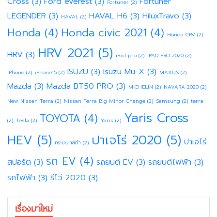
Cross
(3)
Ford everest
(3)
Fortuner
Fortuner
(2)
LEGENDER
(3)
HAVAL H6
(3)
HiluxTravo
(3)
HAVAL
(2)
Honda
(4)
Honda civic 2021
(4)
Honda CRV
(2)
HRV 2021
(5)
HRV
(3)
iPad pro
(2)
IPAD PRO 2020
(2)
ISUZU
(3)
Isuzu Mu-X
(3)
iPhone
(2)
iPhone15
(2)
MAXUS
(2)
Mazda
(3)
Mazda BT50 PRO
(3)
MICHELIN
(2)
NAVARA 2020
(2)
New Nissan Terra
(2)
Nissan Terra Big Minor Change
(2)
Samsung
(2)
terra
Yaris Cross
TOYOTA
(4)
(2)
Tesla
(2)
Yaris
(2)
HEV
(5)
ปาเจโร่ 2020
(5)
ปาเจโร่
กระบะมาสด้า
(2)
รถ EV
(4)
สปอร์ต
(3)
รถยนต์ EV
(3)
รถยนต์ไฟฟ้า
(3)
รถไฟฟ้า
(3)
รีโว่ 2020
(3)
เรื่องมาใหม่