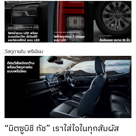
วัสดุภายใน พรีเมียม
“มิตซูบิชิ ทัช” เราใส่ใจในทุกสัมผัส