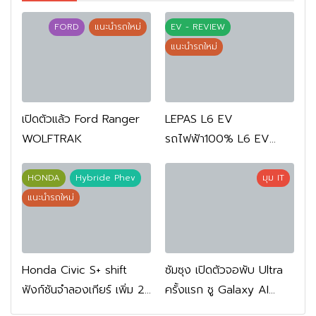
FORD
แนะนำรถใหม่
EV - REVIEW
แนะนำรถใหม่
เปิดตัวแล้ว Ford Ranger
LEPAS L6 EV
WOLFTRAK
รถไฟฟ้า100% L6 EV
Comfort FWD 769,900
บาท L6 EV Premium
HONDA
Hybride Phev
มุม IT
FWD 799,900 บาท
แนะนำรถใหม่
Honda Civic S+ shift
ซัมซุง เปิดตัวจอพับ Ultra
ฟังก์ชันจำลองเกียร์ เพิ่ม 2
ครั้งแรก ชู Galaxy AI
หมื่นบาท
เชื่อมมือถือ-นาฬิกา-แว่น