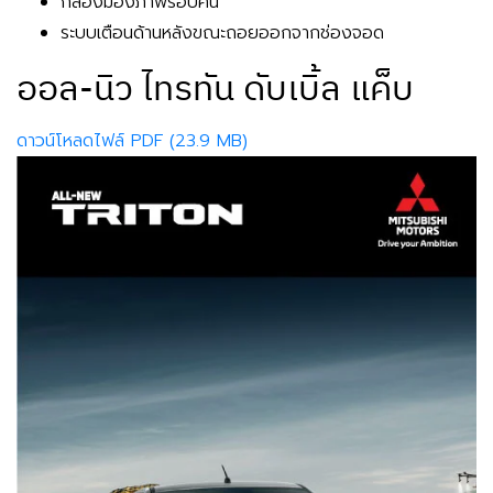
กล้องมองภาพรอบคัน
ระบบเตือนด้านหลังขณะถอยออกจากช่องจอด
ออล-นิว ไทรทัน ดับเบิ้ล แค็บ
ดาวน์โหลดไฟล์ PDF (23.9 MB)