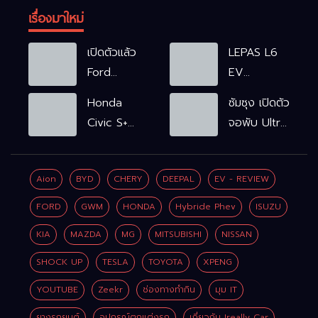
เรื่องมาใหม่
เปิดตัวแล้ว
LEPAS L6
Ford
EV
Ranger
รถไฟฟ้า100%
Honda
ซัมซุง เปิดตัว
WOLFTRAK
L6 EV
Civic S+
จอพับ Ultra
Comfort
shift
ครั้งแรก ชู
FWD
ฟังก์ชัน
Galaxy AI
769,900
Aion
BYD
CHERY
DEEPAL
EV - REVIEW
จำลองเกียร์
เชื่อมมือถือ-
บาท L6 EV
เพิ่ม 2 หมื่น
นาฬิกา-แว่น
FORD
GWM
HONDA
Hybride Phev
ISUZU
Premium
บาท
อัจฉริยะ
FWD
KIA
MAZDA
MG
MITSUBISHI
NISSAN
799,900
SHOCK UP
TESLA
TOYOTA
XPENG
บาท
YOUTUBE
Zeekr
ช่องทางทำกิน
มุม IT
ยางรถยนต์
อุปกรณ์ตกแต่งรถ
เกี่ยวกับ Ireally Car