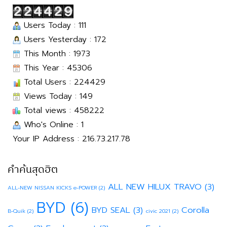
Users Today : 111
Users Yesterday : 172
This Month : 1973
This Year : 45306
Total Users : 224429
Views Today : 149
Total views : 458222
Who's Online : 1
Your IP Address : 216.73.217.78
คำค้นสุดฮิต
ALL NEW HILUX TRAVO
(3)
ALL-NEW NISSAN KICKS e-POWER
(2)
BYD
(6)
BYD SEAL
(3)
Corolla
B-Quik
(2)
civic 2021
(2)