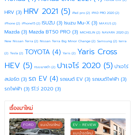
HRV 2021
(5)
HRV
(3)
iPad pro
(2)
IPAD PRO 2020
(2)
ISUZU
(3)
Isuzu Mu-X
(3)
iPhone
(2)
iPhone15
(2)
MAXUS
(2)
Mazda
(3)
Mazda BT50 PRO
(3)
MICHELIN
(2)
NAVARA 2020
(2)
New Nissan Terra
(2)
Nissan Terra Big Minor Change
(2)
Samsung
(2)
terra
Yaris Cross
TOYOTA
(4)
(2)
Tesla
(2)
Yaris
(2)
HEV
(5)
ปาเจโร่ 2020
(5)
ปาเจโร่
กระบะมาสด้า
(2)
รถ EV
(4)
สปอร์ต
(3)
รถยนต์ EV
(3)
รถยนต์ไฟฟ้า
(3)
รถไฟฟ้า
(3)
รีโว่ 2020
(3)
เรื่องมาใหม่
FORD
แนะนำรถใหม่
EV - REVIEW
แนะนำรถใหม่