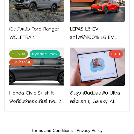
เปิดตัวแล้ว Ford Ranger
LEPAS L6 EV
WOLFTRAK
รถไฟฟ้า100% L6 EV
Comfort FWD 769,900
บาท L6 EV Premium
HONDA
Hybride Phev
มุม IT
FWD 799,900 บาท
แนะนำรถใหม่
Honda Civic S+ shift
ซัมซุง เปิดตัวจอพับ Ultra
ฟังก์ชันจำลองเกียร์ เพิ่ม 2
ครั้งแรก ชู Galaxy AI
หมื่นบาท
เชื่อมมือถือ-นาฬิกา-แว่น
อัจฉริยะ
Terms and Conditions
-
Privacy Policy