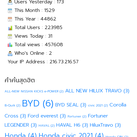
Users Yesterday : 173
This Month : 1529
This Year : 44862
Total Users : 223985
Views Today : 31
Total views : 457608
Who's Online : 2
Your IP Address : 216.73.216.57
คำค้นสุดฮิต
ALL NEW HILUX TRAVO
(3)
ALL-NEW NISSAN KICKS e-POWER
(2)
BYD
(6)
BYD SEAL
(3)
Corolla
B-Quik
(2)
civic 2021
(2)
Cross
(3)
Ford everest
(3)
Fortuner
Fortuner
(2)
LEGENDER
(3)
HAVAL H6
(3)
HiluxTravo
(3)
HAVAL
(2)
Honda
(4)
Honda civic 2021
(4)
Honda CRV
(2)