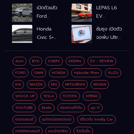
เปิดตัวแล้ว
LEPAS L6
Ford
EV
Ranger
รถไฟฟ้า100%
Honda
ซัมซุง เปิดตัว
WOLFTRAK
L6 EV
Civic S+
จอพับ Ultra
Comfort
shift
ครั้งแรก ชู
FWD
ฟังก์ชัน
Galaxy AI
769,900
Aion
BYD
CHERY
DEEPAL
EV - REVIEW
จำลองเกียร์
เชื่อมมือถือ-
บาท L6 EV
เพิ่ม 2 หมื่น
นาฬิกา-แว่น
FORD
GWM
HONDA
Hybride Phev
ISUZU
Premium
บาท
อัจฉริยะ
FWD
KIA
MAZDA
MG
MITSUBISHI
NISSAN
799,900
SHOCK UP
TESLA
TOYOTA
XPENG
บาท
YOUTUBE
Zeekr
ช่องทางทำกิน
มุม IT
ยางรถยนต์
อุปกรณ์ตกแต่งรถ
เกี่ยวกับ Ireally Car
เทคนิคยานยนต์
แนะนำรถใหม่
โปรโมชั่น