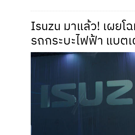
Isuzu มาแล้ว! เผยโ
รถกระบะไฟฟ้า แบตเ