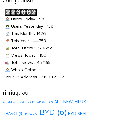
สถิติผู้เยี่ยมชม
Users Today : 98
Users Yesterday : 158
This Month : 1426
This Year : 44759
Total Users : 223882
Views Today : 160
Total views : 457165
Who's Online : 1
Your IP Address : 216.73.217.65
คำค้นสุดฮิต
ALL NEW HILUX
ALL-NEW NISSAN KICKS e-POWER
(2)
BYD
(6)
TRAVO
(3)
BYD SEAL
B-Quik
(2)