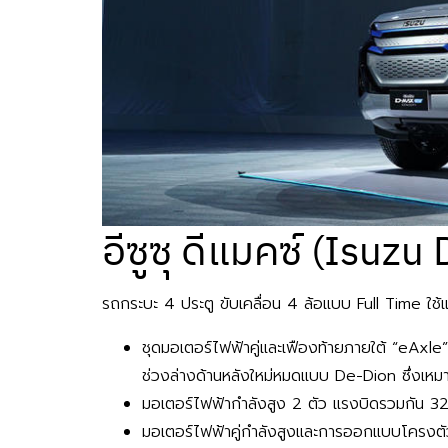
อีซูซุ ดีแมคซ์ (Isu
รถกระบะ 4 ประตู ขับเคลื่อน 4 ล้อแบบ Full Time ใช้
ชุดมอเตอร์ไฟฟ้าคู่และเฟืองท้ายภายใต้ “eAxle” ท
ช่วงล่างด้านหลังใหม่หมดแบบ De-Dion ซึ่งเห
มอเตอร์ไฟฟ้ากำลังสูง 2 ตัว แรงบิดรวมกัน 32
มอเตอร์ไฟฟ้าคู่กำลังสูงและการออกแบบโครงตั