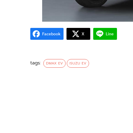
Facebook
X
Line
tags:
DMAX EV
ISUZU EV