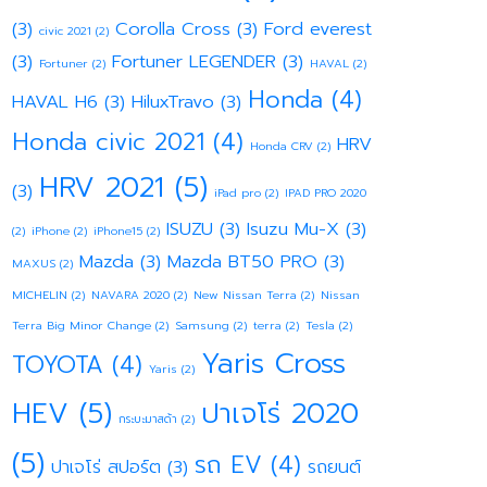
(3)
Corolla Cross
(3)
Ford everest
civic 2021
(2)
(3)
Fortuner LEGENDER
(3)
Fortuner
(2)
HAVAL
(2)
Honda
(4)
HAVAL H6
(3)
HiluxTravo
(3)
Honda civic 2021
(4)
HRV
Honda CRV
(2)
HRV 2021
(5)
(3)
iPad pro
(2)
IPAD PRO 2020
ISUZU
(3)
Isuzu Mu-X
(3)
(2)
iPhone
(2)
iPhone15
(2)
Mazda
(3)
Mazda BT50 PRO
(3)
MAXUS
(2)
MICHELIN
(2)
NAVARA 2020
(2)
New Nissan Terra
(2)
Nissan
Terra Big Minor Change
(2)
Samsung
(2)
terra
(2)
Tesla
(2)
Yaris Cross
TOYOTA
(4)
Yaris
(2)
HEV
(5)
ปาเจโร่ 2020
กระบะมาสด้า
(2)
(5)
รถ EV
(4)
ปาเจโร่ สปอร์ต
(3)
รถยนต์