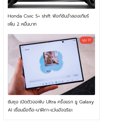
Honda Civic S+ shift ฟังก์ชันจำลองเกียร์
เพิ่ม 2 หมื่นบาท
มุม IT
ซัมซุง เปิดตัวจอพับ Ultra ครั้งแรก ชู Galaxy
AI เชื่อมมือถือ-นาฬิกา-แว่นอัจฉริยะ