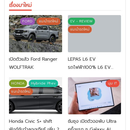
เรื่องมาใหม่
FORD
แนะนำรถใหม่
EV - REVIEW
แนะนำรถใหม่
เปิดตัวแล้ว Ford Ranger
LEPAS L6 EV
WOLFTRAK
รถไฟฟ้า100% L6 EV
Comfort FWD 769,900
บาท L6 EV Premium
HONDA
Hybride Phev
มุม IT
FWD 799,900 บาท
แนะนำรถใหม่
Honda Civic S+ shift
ซัมซุง เปิดตัวจอพับ Ultra
ฟังก์ชันจำลองเกียร์ เพิ่ม 2
ครั้งแรก ชู Galaxy AI