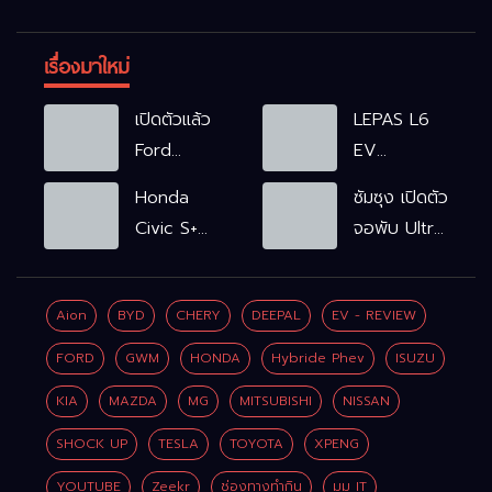
เรื่องมาใหม่
เปิดตัวแล้ว
LEPAS L6
Ford
EV
Ranger
รถไฟฟ้า100%
Honda
ซัมซุง เปิดตัว
WOLFTRAK
L6 EV
Civic S+
จอพับ Ultra
Comfort
shift
ครั้งแรก ชู
FWD
ฟังก์ชัน
Galaxy AI
769,900
Aion
BYD
CHERY
DEEPAL
EV - REVIEW
จำลองเกียร์
เชื่อมมือถือ-
บาท L6 EV
เพิ่ม 2 หมื่น
นาฬิกา-แว่น
FORD
GWM
HONDA
Hybride Phev
ISUZU
Premium
บาท
อัจฉริยะ
FWD
KIA
MAZDA
MG
MITSUBISHI
NISSAN
799,900
SHOCK UP
TESLA
TOYOTA
XPENG
บาท
YOUTUBE
Zeekr
ช่องทางทำกิน
มุม IT