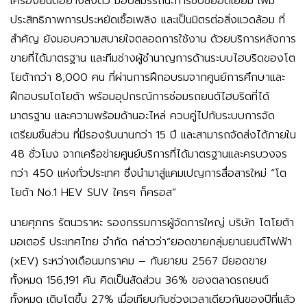
เครื่องยนต์อย่างลงตัว มอบสมรรถนะการขับขี่ยอดเยี่ยม เพิ่ม
ประสิทธิภาพการประหยัดเชื้อเพลิง และเป็นมิตรต่อสิ่งแวดล้อม ที่
สำคัญ ยังมอบความสบายใจตลอดการใช้งาน ด้วยบริการหลังการ
ขายที่ได้มาตรฐาน และทีมช่างผู้ชำนาญการด้านระบบไฮบริดของโต
โยต้ากว่า 8,000 คน ที่ผ่านการฝึกอบรมจากศูนย์การศึกษาและ
ฝึกอบรมโตโยต้า พร้อมอุปกรณ์การซ่อมรถยนต์ไฮบริดที่ได้
มาตรฐาน และความพร้อมด้านอะไหล่ ควบคู่ไปกับระบบการจัด
เตรียมชิ้นส่วน ที่มีรองรับนานกว่า 15 ปี และสามารถจัดส่งได้ภายใน
48 ชั่วโมง จากเครือข่ายศูนย์บริการที่ได้มาตรฐานและครบวงจร
กว่า 450 แห่งทั่วประเทศ ซึ่งนำมาสู่แคมเปญการสื่อสารใหม่ “โต
โยต้า No.1 HEV SUV ใครๆ ก็ครอส”
นายศุภกร รัตนวราหะ รองกรรมการผู้จัดการใหญ่ บริษัท โตโยต้า
มอเตอร์ ประเทศไทย จำกัด กล่าวว่า“ยอดขายกลุ่มยานยนต์ไฟฟ้า
(xEV) ระหว่างเดือนมกราคม – กันยายน 2567 มียอดขาย
ทั้งหมด 156,191 คัน คิดเป็นสัดส่วน 36% ของตลาดรถยนต์
ทั้งหมด เติบโตขึ้น 27% เมื่อเทียบกับช่วงเวลาเดียวกันของปีที่แล้ว