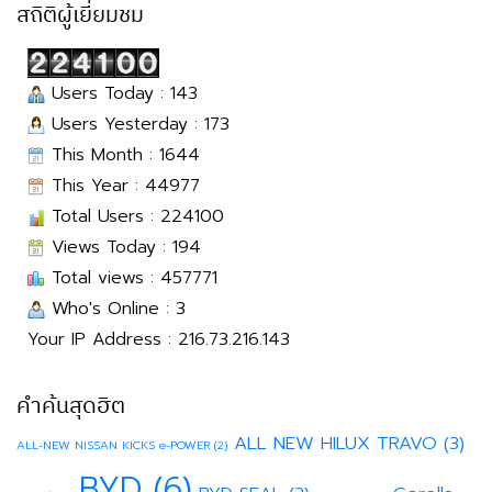
สถิติผู้เยี่ยมชม
Users Today : 143
Users Yesterday : 173
This Month : 1644
This Year : 44977
Total Users : 224100
Views Today : 194
Total views : 457771
Who's Online : 3
Your IP Address : 216.73.216.143
คำค้นสุดฮิต
ALL NEW HILUX TRAVO
(3)
ALL-NEW NISSAN KICKS e-POWER
(2)
BYD
(6)