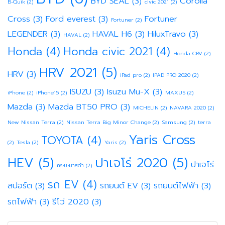
BYD SEAL
(3)
Corolla
B-Quik
(2)
civic 2021
(2)
Cross
(3)
Ford everest
(3)
Fortuner
Fortuner
(2)
LEGENDER
(3)
HAVAL H6
(3)
HiluxTravo
(3)
HAVAL
(2)
Honda
(4)
Honda civic 2021
(4)
Honda CRV
(2)
HRV 2021
(5)
HRV
(3)
iPad pro
(2)
IPAD PRO 2020
(2)
ISUZU
(3)
Isuzu Mu-X
(3)
iPhone
(2)
iPhone15
(2)
MAXUS
(2)
Mazda
(3)
Mazda BT50 PRO
(3)
MICHELIN
(2)
NAVARA 2020
(2)
New Nissan Terra
(2)
Nissan Terra Big Minor Change
(2)
Samsung
(2)
terra
Yaris Cross
TOYOTA
(4)
(2)
Tesla
(2)
Yaris
(2)
HEV
(5)
ปาเจโร่ 2020
(5)
ปาเจโร่
กระบะมาสด้า
(2)
รถ EV
(4)
สปอร์ต
(3)
รถยนต์ EV
(3)
รถยนต์ไฟฟ้า
(3)
รถไฟฟ้า
(3)
รีโว่ 2020
(3)