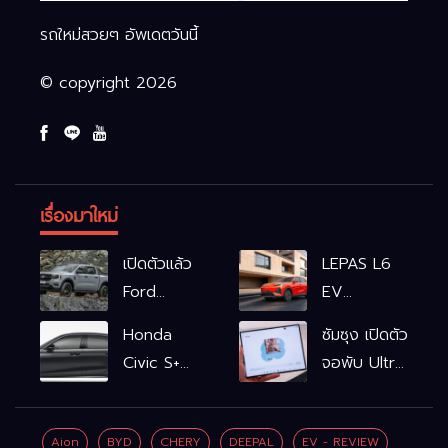
รถใหม่สวยๆ อัพเดตวันนี้
© copyright 2026
เรื่องมาใหม่
เปิดตัวแล้ว
LEPAS L6
Ford
EV
Ranger
รถไฟฟ้า100%
Honda
ซัมซุง เปิดตัว
WOLFTRAK
L6 EV
Civic S+
จอพับ Ultra
Comfort
shift
ครั้งแรก ชู
FWD
ฟังก์ชัน
Galaxy AI
769,900
Aion
BYD
CHERY
DEEPAL
EV - REVIEW
จำลองเกียร์
เชื่อมมือถือ-