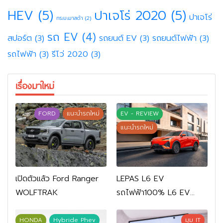
HEV
(5)
ปาเจโร่ 2020
(5)
ปาเจโร่
กระบะมาสด้า
(2)
รถ EV
(4)
สปอร์ต
(3)
รถยนต์ EV
(3)
รถยนต์ไฟฟ้า
(3)
รถไฟฟ้า
(3)
รีโว่ 2020
(3)
เรื่องมาใหม่
FORD
แนะนำรถใหม่
EV - REVIEW
แนะนำรถใหม่
เปิดตัวแล้ว Ford Ranger
LEPAS L6 EV
WOLFTRAK
รถไฟฟ้า100% L6 EV
Comfort FWD 769,900
บาท L6 EV Premium
HONDA
Hybride Phev
มุม IT