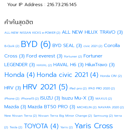
Your IP Address : 216.73.216.145
คำค้นสุดฮิต
ALL NEW HILUX TRAVO
(3)
ALL-NEW NISSAN KICKS e-POWER
(2)
BYD
(6)
BYD SEAL
(3)
Corolla
B-Quik
(2)
civic 2021
(2)
Cross
(3)
Ford everest
(3)
Fortuner
Fortuner
(2)
LEGENDER
(3)
HAVAL H6
(3)
HiluxTravo
(3)
HAVAL
(2)
Honda
(4)
Honda civic 2021
(4)
Honda CRV
(2)
HRV 2021
(5)
HRV
(3)
iPad pro
(2)
IPAD PRO 2020
(2)
ISUZU
(3)
Isuzu Mu-X
(3)
iPhone
(2)
iPhone15
(2)
MAXUS
(2)
Mazda
(3)
Mazda BT50 PRO
(3)
MICHELIN
(2)
NAVARA 2020
(2)
New Nissan Terra
(2)
Nissan Terra Big Minor Change
(2)
Samsung
(2)
terra
Yaris Cross
TOYOTA
(4)
(2)
Tesla
(2)
Yaris
(2)