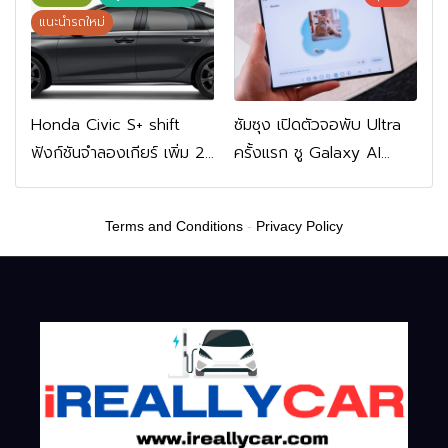
FWD 799,900 บาท
แนะนำรถใหม่
Honda Civic S+ shift
ซัมซุง เปิดตัวจอพับ Ultra
ฟังก์ชันจำลองเกียร์ เพิ่ม 2
ครั้งแรก ชู Galaxy AI
หมื่นบาท
เชื่อมมือถือ-นาฬิกา-แว่น
อัจฉริยะ
Terms and Conditions
-
Privacy Policy