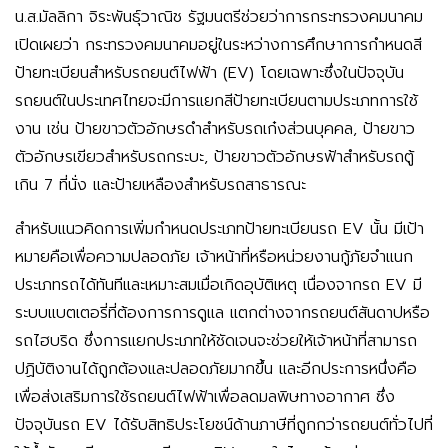
น.ส.มัลลิกา จิระพันธุ์วาณิช รัฐมนตรีช่วยว่าการกระทรวงคมนาคม
เปิดเผยว่า กระทรวงคมนาคมอยู่ในระหว่างการศึกษาการกำหนดสี
ป้ายทะเบียนสำหรับรถยนต์ไฟฟ้า (EV) โดยเฉพาะซึ่งในปัจจุบัน
รถยนต์ในประเทศไทยจะมีการแยกสีป้ายทะเบียนตามประเภทการใช้
งาน เช่น ป้ายขาวตัวอักษรดำสำหรับรถเก๋งส่วนบุคคล, ป้ายขาว
ตัวอักษรเขียวสำหรับรถกระบะ, ป้ายขาวตัวอักษรฟ้าสำหรับรถตู้
เกิน 7 ที่นั่ง และป้ายเหลืองสำหรับรถสาธารณะ
สำหรับแนวคิดการเพิ่มกำหนดประเภทป้ายทะเบียนรถ EV นั้น มีเป้า
หมายคือเพื่อความปลอดภัย เจ้าหน้าที่หรือหน่วยงานกู้ภัยจำแนก
ประเภทรถได้ทันทีและเหมาะสมเมื่อเกิดอุบัติเหตุ เนื่องจากรถ EV มี
ระบบแบตเตอรี่ที่ต้องการการดูแล แตกต่างจากรถยนต์สันดาปหรือ
รถไฮบริด ซึ่งการแยกประเภทให้ชัดเจนจะช่วยให้เจ้าหน้าที่สามารถ
ปฏิบัติงานได้ถูกต้องและปลอดภัยมากขึ้น และอีกประการหนึ่งคือ
เพื่อส่งเสริมการใช้รถยนต์ไฟฟ้าเพื่อลดมลพิษทางอากาศ ซึ่ง
ปัจจุบันรถ EV ได้รับสิทธิประโยชน์ด้านภาษีที่ถูกกว่ารถยนต์ทั่วไปที่