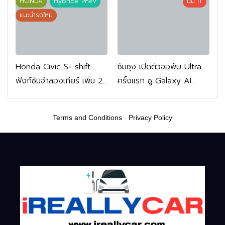
บาท L6 EV Premium
HONDA
Hybride Phev
มุม IT
FWD 799,900 บาท
แนะนำรถใหม่
Honda Civic S+ shift
ซัมซุง เปิดตัวจอพับ Ultra
ฟังก์ชันจำลองเกียร์ เพิ่ม 2
ครั้งแรก ชู Galaxy AI
หมื่นบาท
เชื่อมมือถือ-นาฬิกา-แว่น
อัจฉริยะ
Terms and Conditions
-
Privacy Policy