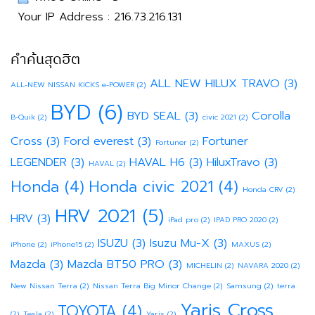
Your IP Address : 216.73.216.131
คำค้นสุดฮิต
ALL NEW HILUX TRAVO
(3)
ALL-NEW NISSAN KICKS e-POWER
(2)
BYD
(6)
BYD SEAL
(3)
Corolla
B-Quik
(2)
civic 2021
(2)
Cross
(3)
Ford everest
(3)
Fortuner
Fortuner
(2)
LEGENDER
(3)
HAVAL H6
(3)
HiluxTravo
(3)
HAVAL
(2)
Honda
(4)
Honda civic 2021
(4)
Honda CRV
(2)
HRV 2021
(5)
HRV
(3)
iPad pro
(2)
IPAD PRO 2020
(2)
ISUZU
(3)
Isuzu Mu-X
(3)
iPhone
(2)
iPhone15
(2)
MAXUS
(2)
Mazda
(3)
Mazda BT50 PRO
(3)
MICHELIN
(2)
NAVARA 2020
(2)
New Nissan Terra
(2)
Nissan Terra Big Minor Change
(2)
Samsung
(2)
terra
Yaris Cross
TOYOTA
(4)
(2)
Tesla
(2)
Yaris
(2)