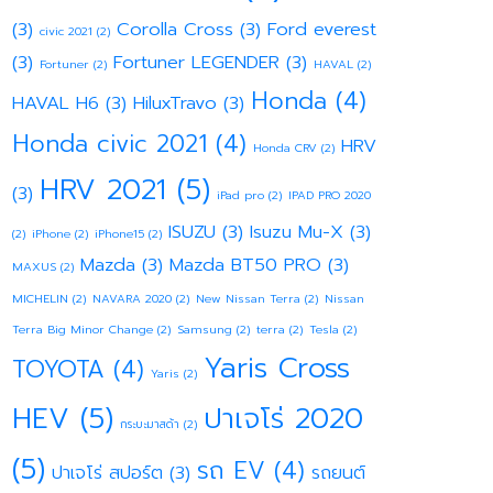
(3)
Corolla Cross
(3)
Ford everest
civic 2021
(2)
(3)
Fortuner LEGENDER
(3)
Fortuner
(2)
HAVAL
(2)
Honda
(4)
HAVAL H6
(3)
HiluxTravo
(3)
Honda civic 2021
(4)
HRV
Honda CRV
(2)
HRV 2021
(5)
(3)
iPad pro
(2)
IPAD PRO 2020
ISUZU
(3)
Isuzu Mu-X
(3)
(2)
iPhone
(2)
iPhone15
(2)
Mazda
(3)
Mazda BT50 PRO
(3)
MAXUS
(2)
MICHELIN
(2)
NAVARA 2020
(2)
New Nissan Terra
(2)
Nissan
Terra Big Minor Change
(2)
Samsung
(2)
terra
(2)
Tesla
(2)
Yaris Cross
TOYOTA
(4)
Yaris
(2)
HEV
(5)
ปาเจโร่ 2020
กระบะมาสด้า
(2)
(5)
รถ EV
(4)
ปาเจโร่ สปอร์ต
(3)
รถยนต์