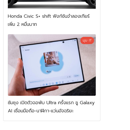
Honda Civic S+ shift ฟังก์ชันจำลองเกียร์
เพิ่ม 2 หมื่นบาท
มุม IT
ซัมซุง เปิดตัวจอพับ Ultra ครั้งแรก ชู Galaxy
AI เชื่อมมือถือ-นาฬิกา-แว่นอัจฉริยะ