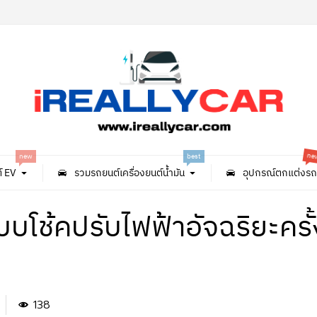
ne
new
best
์ EV
รวมรถยนต์เครื่องยนต์น้ำมัน
อุปกรณ์ตกแต่งรถ
บบโช้คปรับไฟฟ้าอัจฉริยะครั
138