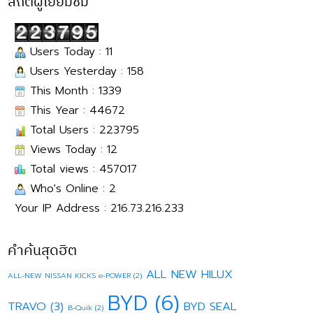
สถิติผู้เยี่ยมชม
Users Today : 11
Users Yesterday : 158
This Month : 1339
This Year : 44672
Total Users : 223795
Views Today : 12
Total views : 457017
Who's Online : 2
Your IP Address : 216.73.216.233
คำค้นสุดฮิต
ALL NEW HILUX
ALL-NEW NISSAN KICKS e-POWER
(2)
BYD
(6)
TRAVO
(3)
BYD SEAL
B-Quik
(2)