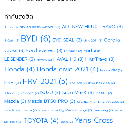
คำค้นสุดฮิต
ALL NEW HILUX TRAVO
(3)
ALL-NEW NISSAN KICKS e-POWER
(2)
BYD
(6)
BYD SEAL
(3)
Corolla
B-Quik
(2)
civic 2021
(2)
Cross
(3)
Ford everest
(3)
Fortuner
Fortuner
(2)
LEGENDER
(3)
HAVAL H6
(3)
HiluxTravo
(3)
HAVAL
(2)
Honda
(4)
Honda civic 2021
(4)
Honda CRV
(2)
HRV 2021
(5)
HRV
(3)
iPad pro
(2)
IPAD PRO 2020
(2)
ISUZU
(3)
Isuzu Mu-X
(3)
iPhone
(2)
iPhone15
(2)
MAXUS
(2)
Mazda
(3)
Mazda BT50 PRO
(3)
MICHELIN
(2)
NAVARA 2020
(2)
New Nissan Terra
(2)
Nissan Terra Big Minor Change
(2)
Samsung
(2)
terra
Yaris Cross
TOYOTA
(4)
(2)
Tesla
(2)
Yaris
(2)