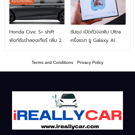
FWD 799,900 บาท
แนะนำรถใหม่
Honda Civic S+ shift
ซัมซุง เปิดตัวจอพับ Ultra
ฟังก์ชันจำลองเกียร์ เพิ่ม 2
ครั้งแรก ชู Galaxy AI
หมื่นบาท
เชื่อมมือถือ-นาฬิกา-แว่น
อัจฉริยะ
Terms and Conditions
-
Privacy Policy