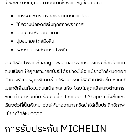
วี พลัส ยางที่ถูกออกแบบมาเพื่อรถเอสยูวีของคุณ
สมรรถนะการเบรกดีเยี่ยมบนถนนเปียก
ให้ความปลอดภัยในทุกสภาพอากาศ
อายุการใช้งานยาวนาน
นุ่มสบายสไตล์มิชลิน
รองรับการใช้งานรถไฟฟ้า
ยางมิชลินไพรมาซี่ เอสยูวี พลัส มีสมรรถนะการเบรกที่ดีเยี่ยมบน
ถนนเปียก ให้คุณสามารถขับขี่ได้อย่างมั่นใจ แม้ยางใกล้หมดดอก
ด้วยโพลิเมอร์สูตรพิเศษช่วยให้สามารถใส่ซิลิก้าได้เพิ่มขึ้น ช่วยให้
เบรกดีเยี่ยมทั้งบนถนนเปียกและแห้ง โดยไม่สูญเสียแรงต้านการ
หมุน ทำงานร่วมกับ ร่องรีดน้ำดีไซด์แบบ U-Shape ที่ทั้งลึกและ
เรียงตัวถี่เป็นพิเศษ ช่วยให้ยางสามารถรีดน้ำได้เต็มประสิทธิภาพ
แม้ยางใกล้หมดดอก
การรับประกัน MICHELIN