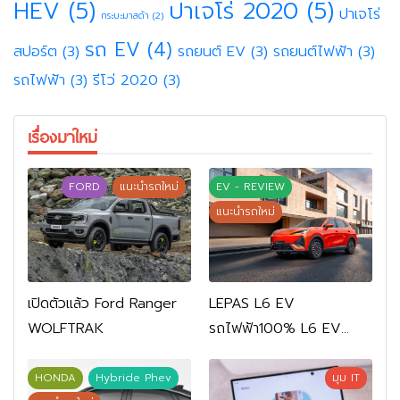
HEV
(5)
ปาเจโร่ 2020
(5)
ปาเจโร่
กระบะมาสด้า
(2)
รถ EV
(4)
สปอร์ต
(3)
รถยนต์ EV
(3)
รถยนต์ไฟฟ้า
(3)
รถไฟฟ้า
(3)
รีโว่ 2020
(3)
เรื่องมาใหม่
FORD
แนะนำรถใหม่
EV - REVIEW
แนะนำรถใหม่
เปิดตัวแล้ว Ford Ranger
LEPAS L6 EV
WOLFTRAK
รถไฟฟ้า100% L6 EV
Comfort FWD 769,900
บาท L6 EV Premium
HONDA
Hybride Phev
มุม IT