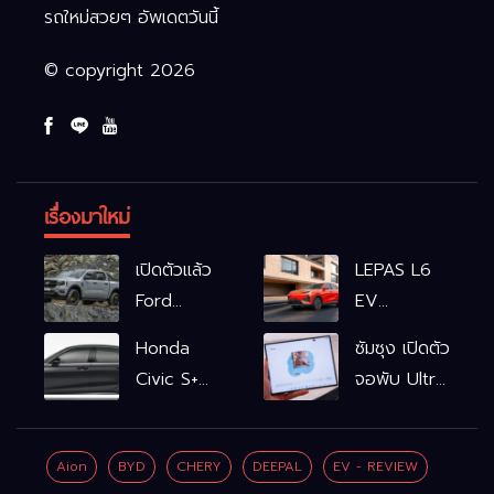
รถใหม่สวยๆ อัพเดตวันนี้
© copyright 2026
เรื่องมาใหม่
เปิดตัวแล้ว
LEPAS L6
Ford
EV
Ranger
รถไฟฟ้า100%
Honda
ซัมซุง เปิดตัว
WOLFTRAK
L6 EV
Civic S+
จอพับ Ultra
Comfort
shift
ครั้งแรก ชู
FWD
ฟังก์ชัน
Galaxy AI
769,900
Aion
BYD
CHERY
DEEPAL
EV - REVIEW
จำลองเกียร์
เชื่อมมือถือ-
บาท L6 EV