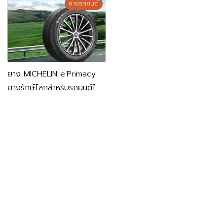
ยางรถยนต์
ยาง MICHELIN e.Primacy
ยางรักษ์โลกสำหรับรถยนต์ไฟ
ฟ้าและไฮบริด