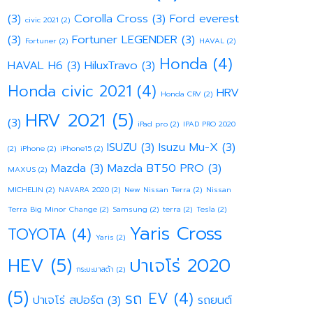
(3)
Corolla Cross
(3)
Ford everest
civic 2021
(2)
(3)
Fortuner LEGENDER
(3)
Fortuner
(2)
HAVAL
(2)
Honda
(4)
HAVAL H6
(3)
HiluxTravo
(3)
Honda civic 2021
(4)
HRV
Honda CRV
(2)
HRV 2021
(5)
(3)
iPad pro
(2)
IPAD PRO 2020
ISUZU
(3)
Isuzu Mu-X
(3)
(2)
iPhone
(2)
iPhone15
(2)
Mazda
(3)
Mazda BT50 PRO
(3)
MAXUS
(2)
MICHELIN
(2)
NAVARA 2020
(2)
New Nissan Terra
(2)
Nissan
Terra Big Minor Change
(2)
Samsung
(2)
terra
(2)
Tesla
(2)
Yaris Cross
TOYOTA
(4)
Yaris
(2)
HEV
(5)
ปาเจโร่ 2020
กระบะมาสด้า
(2)
(5)
รถ EV
(4)
ปาเจโร่ สปอร์ต
(3)
รถยนต์