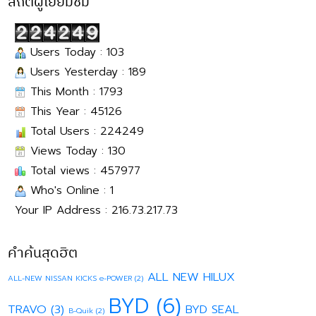
สถิติผู้เยี่ยมชม
Users Today : 103
Users Yesterday : 189
This Month : 1793
This Year : 45126
Total Users : 224249
Views Today : 130
Total views : 457977
Who's Online : 1
Your IP Address : 216.73.217.73
คำค้นสุดฮิต
ALL NEW HILUX
ALL-NEW NISSAN KICKS e-POWER
(2)
BYD
(6)
TRAVO
(3)
BYD SEAL
B-Quik
(2)