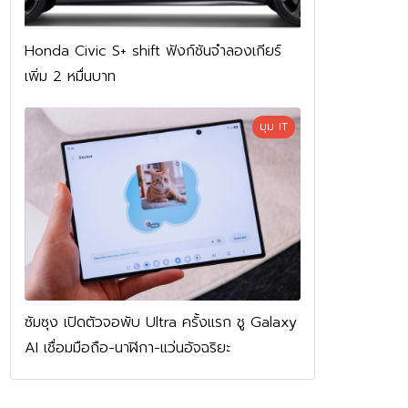
Honda Civic S+ shift ฟังก์ชันจำลองเกียร์
เพิ่ม 2 หมื่นบาท
มุม IT
ซัมซุง เปิดตัวจอพับ Ultra ครั้งแรก ชู Galaxy
AI เชื่อมมือถือ-นาฬิกา-แว่นอัจฉริยะ