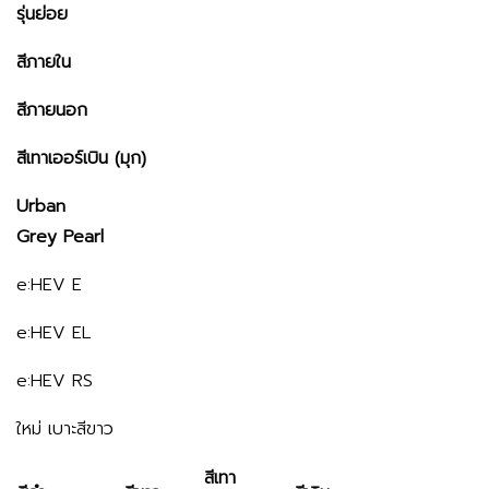
รุ่นย่อย
สีภายใน
สีภายนอก
สีเทาเออร์เบิน (มุก)
Urban
Grey Pearl
e:HEV E
e:HEV EL
e:HEV RS
ใหม่ เบาะสีขาว
สีเทา