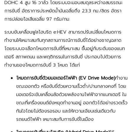
DOHC 4 สูบ 16 วาล์ว โดยระบบจะมอบสมดุลระหว่างสมรรถนะ
การขับขี่ อัตราการประหยัดน้ำมันเฉลี่ยถึง 23.3 กม./ลิตร อัตรา
การปล่อยไอเสียเฉลี่ย 97 กรัม/กม.
ระบบขับเคลื่อนฟูลไฮบริด e:HEV สามารถปรับเปลี่ยนโหมดการ
ทำงานให้เหมาะสมกับทุกสถานการณ์การขับขี่ได้อย่างชาญฉลาด
โดยระบบจะเลือกโหมดการขับขี่ที่เหมาะสม ขึ้นอยู่กับระดับของแบท
เตอรี สภาพถนน และพฤติกรรมในการขับขี่ ประกอบไปด้วยการ
ทำงานของโหมดการขับขี่ 3 โหมด ได้แก่
โหมดการขับขี่ด้วยมอเตอร์ไฟฟ้า (EV Drive Mode)
ทำงาน
ขณะออกตัว หรือขับขี่ด้วยความเร็วต่ำ/ปานกลางคงที่ โดย
มอเตอร์จะขับเคลื่อนล้อด้วยพลังงานไฟฟ้าจากแบทเตอรี ใน
ขณะที่เครื่องยนต์ยังหยุดทำงานอยู่ ออกตัวได้อย่างรวดเร็ว
ทันใจโดยไม่ต้องรอรอบ และให้ความเงียบเช่นเดียวกับ
รถยนต์ไฟฟ้า เหมาะสมกับการขับขี่ในเมือง