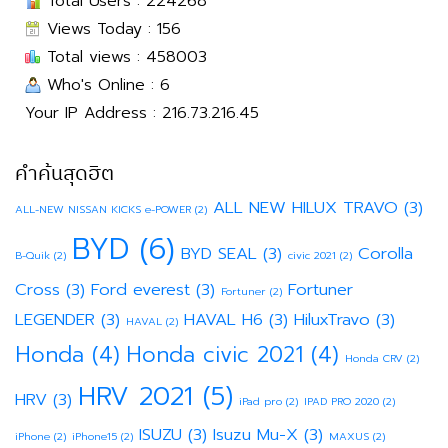
Total Users : 224268
Views Today : 156
Total views : 458003
Who's Online : 6
Your IP Address : 216.73.216.45
คำค้นสุดฮิต
ALL NEW HILUX TRAVO
(3)
ALL-NEW NISSAN KICKS e-POWER
(2)
BYD
(6)
BYD SEAL
(3)
Corolla
B-Quik
(2)
civic 2021
(2)
Cross
(3)
Ford everest
(3)
Fortuner
Fortuner
(2)
LEGENDER
(3)
HAVAL H6
(3)
HiluxTravo
(3)
HAVAL
(2)
Honda
(4)
Honda civic 2021
(4)
Honda CRV
(2)
HRV 2021
(5)
HRV
(3)
iPad pro
(2)
IPAD PRO 2020
(2)
ISUZU
(3)
Isuzu Mu-X
(3)
iPhone
(2)
iPhone15
(2)
MAXUS
(2)