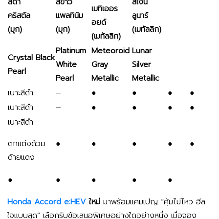
สีดำ
สีขาว
สีเงิน
เมทิเออร
คริสตัล
แพลทินัม
ลูนาร์
อยด์
(มุก)
(มุก)
(เมทัลลิก)
(เมทัลลิก)
Platinum
Meteoroid
Lunar
Crystal Black
White
Gray
Silver
Pearl
Pearl
Metallic
Metallic
เบาะสีดำ
–
●
●
●
●
เบาะสีดำ
–
●
●
●
●
เบาะสีดำ
ตกแต่งด้วย
●
●
●
●
●
ด้ายแดง
●
●
●
●
●
Honda Accord e:HEV
ใหม่
มาพร้อมแคมเปญ “คุ้มไม่ไหว ฮีล
ใจแบบสุด” เลือกรับข้อเสนอพิเศษอย่างใดอย่างหนึ่ง เมื่อจอง