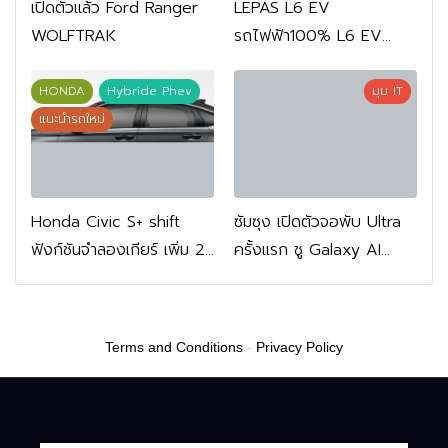
เปิดตัวแล้ว Ford Ranger
LEPAS L6 EV
WOLFTRAK
รถไฟฟ้า100% L6 EV
Comfort FWD 769,900
บาท L6 EV Premium
HONDA
Hybride Phev
มุม IT
FWD 799,900 บาท
แนะนำรถใหม่
Honda Civic S+ shift
ซัมซุง เปิดตัวจอพับ Ultra
ฟังก์ชันจำลองเกียร์ เพิ่ม 2
ครั้งแรก ชู Galaxy AI
หมื่นบาท
เชื่อมมือถือ-นาฬิกา-แว่น
อัจฉริยะ
Terms and Conditions
-
Privacy Policy