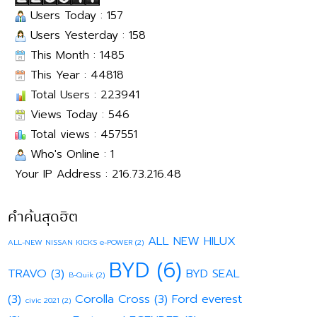
Users Today : 157
Users Yesterday : 158
This Month : 1485
This Year : 44818
Total Users : 223941
Views Today : 546
Total views : 457551
Who's Online : 1
Your IP Address : 216.73.216.48
คำค้นสุดฮิต
ALL NEW HILUX
ALL-NEW NISSAN KICKS e-POWER
(2)
BYD
(6)
TRAVO
(3)
BYD SEAL
B-Quik
(2)
(3)
Corolla Cross
(3)
Ford everest
civic 2021
(2)