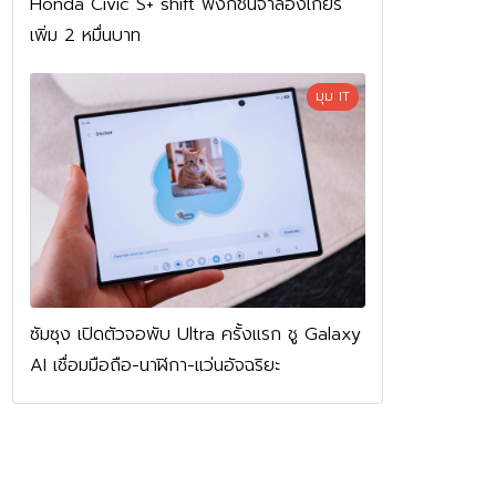
Honda Civic S+ shift ฟังก์ชันจำลองเกียร์
เพิ่ม 2 หมื่นบาท
มุม IT
ซัมซุง เปิดตัวจอพับ Ultra ครั้งแรก ชู Galaxy
AI เชื่อมมือถือ-นาฬิกา-แว่นอัจฉริยะ