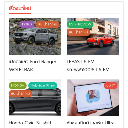
เรื่องมาใหม่
FORD
แนะนำรถใหม่
EV - REVIEW
แนะนำรถใหม่
เปิดตัวแล้ว Ford Ranger
LEPAS L6 EV
WOLFTRAK
รถไฟฟ้า100% L6 EV
Comfort FWD 769,900
บาท L6 EV Premium
HONDA
Hybride Phev
มุม IT
FWD 799,900 บาท
แนะนำรถใหม่
Honda Civic S+ shift
ซัมซุง เปิดตัวจอพับ Ultra