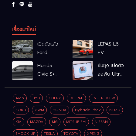
เรื่องมาใหม่
เปิดตัวแล้ว
LEPAS L6
Ford
EV
Ranger
รถไฟฟ้า100%
Honda
ซัมซุง เปิดตัว
WOLFTRAK
L6 EV
Civic S+
จอพับ Ultra
Comfort
shift
ครั้งแรก ชู
FWD
ฟังก์ชัน
Galaxy AI
769,900
Aion
BYD
CHERY
DEEPAL
EV - REVIEW
จำลองเกียร์
เชื่อมมือถือ-
บาท L6 EV
เพิ่ม 2 หมื่น
นาฬิกา-แว่น
FORD
GWM
HONDA
Hybride Phev
ISUZU
Premium
บาท
อัจฉริยะ
FWD
KIA
MAZDA
MG
MITSUBISHI
NISSAN
799,900
SHOCK UP
TESLA
TOYOTA
XPENG