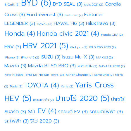
BYD
(6)
BYD SEAL
(3)
Corolla
B-Quik
(2)
civic 2021
(2)
Cross
(3)
Ford everest
(3)
Fortuner
Fortuner
(2)
LEGENDER
(3)
HAVAL H6
(3)
HiluxTravo
(3)
HAVAL
(2)
Honda
(4)
Honda civic 2021
(4)
Honda CRV
(2)
HRV 2021
(5)
HRV
(3)
iPad pro
(2)
IPAD PRO 2020
(2)
ISUZU
(3)
Isuzu Mu-X
(3)
iPhone
(2)
iPhone15
(2)
MAXUS
(2)
Mazda
(3)
Mazda BT50 PRO
(3)
MICHELIN
(2)
NAVARA 2020
(2)
New Nissan Terra
(2)
Nissan Terra Big Minor Change
(2)
Samsung
(2)
terra
Yaris Cross
TOYOTA
(4)
(2)
Tesla
(2)
Yaris
(2)
HEV
(5)
ปาเจโร่ 2020
(5)
ปาเจโร่
กระบะมาสด้า
(2)
รถ EV
(4)
สปอร์ต
(3)
รถยนต์ EV
(3)
รถยนต์ไฟฟ้า
(3)
รถไฟฟ้า
(3)
รีโว่ 2020
(3)