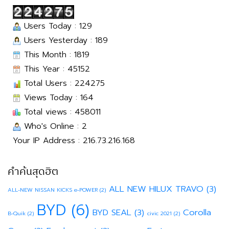
Users Today : 129
Users Yesterday : 189
This Month : 1819
This Year : 45152
Total Users : 224275
Views Today : 164
Total views : 458011
Who's Online : 2
Your IP Address : 216.73.216.168
คำค้นสุดฮิต
ALL NEW HILUX TRAVO
(3)
ALL-NEW NISSAN KICKS e-POWER
(2)
BYD
(6)
BYD SEAL
(3)
Corolla
B-Quik
(2)
civic 2021
(2)