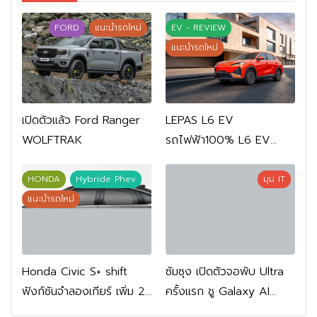
FORD
แนะนำรถใหม่
EV - REVIEW
แนะนำรถใหม่
เปิดตัวแล้ว Ford Ranger
LEPAS L6 EV
WOLFTRAK
รถไฟฟ้า100% L6 EV
Comfort FWD 769,900
บาท L6 EV Premium
HONDA
Hybride Phev
มุม IT
FWD 799,900 บาท
แนะนำรถใหม่
Honda Civic S+ shift
ซัมซุง เปิดตัวจอพับ Ultra
ฟังก์ชันจำลองเกียร์ เพิ่ม 2
ครั้งแรก ชู Galaxy AI
หมื่นบาท
เชื่อมมือถือ-นาฬิกา-แว่น