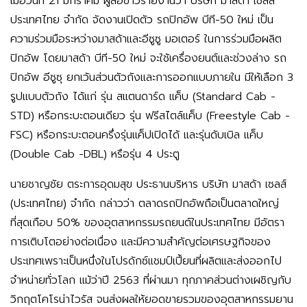
เมื่อวันที่ 21 มกราคม ผู้สื่อข่าวรายงานว่า
บริษัท มาสด้า เซลส์
ประเทศไทย จำกัด
จัดงานเปิดตัว
รถปิกอัพ บีที-50
ใหม่ เป็น
ความร่วมมือระหว่างมาสด้าและอีซูซู มอเตอร์ ในการร่วมมือผลิต
ปิกอัพ โดยมาสด้า บีที-50 ใหม่ จะใช้เครื่องยนต์และช่วงล่าง รถ
ปิกอัพ
อีซูซุ
ยกเว้นส่วนตัวถังและการออกแบบภายใน มีให้เลือก 3
รูปแบบตัวถัง ได้แก่ รุ่น สแตนดาร์ด แค็บ (Standard Cab -
STD) หรือกระบะตอนเดียว รุ่น
ฟรีสไตล์แค็บ
(Freestyle Cab -
FSC) หรือกระบะตอนครึ่งรุ่นแค็ปเปิดได้ และรุ่นดับเบิล แค็บ
(Double Cab -DBL) หรือรุ่น 4 ประตู
นายชาญชัย ตระการอุดมสุข ประธานบริหาร บริษัท มาสด้า เซลส์
(ประเทศไทย) จำกัด กล่าวว่า ตลาดรถปิกอัพถือเป็นตลาดใหญ่
ที่สุดเกือบ 50% ของอุตสาหกรรมรถยนต์ในประเทศไทย มีอัตรา
การเติบโตอย่างต่อเนื่อง และมีความสำคัญต่อเศรษฐกิจของ
ประเทศเพราะเป็นหนึ่งในโปรดักซ์แชมป์เปี้ยนที่ผลิตและส่งออกไป
จำหน่ายทั่วโลก แม้ว่าปี 2563 ที่ผ่านมา ทุกภาคส่วนต่างเผชิญกับ
วิกฤตโคโรน่าไวรัส จนส่งผลให้ยอดขายรวมของอุตสาหกรรมยาน