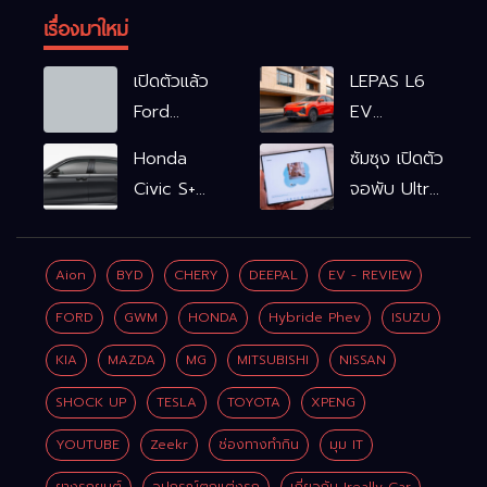
เรื่องมาใหม่
เปิดตัวแล้ว
LEPAS L6
Ford
EV
Ranger
รถไฟฟ้า100%
Honda
ซัมซุง เปิดตัว
WOLFTRAK
L6 EV
Civic S+
จอพับ Ultra
Comfort
shift
ครั้งแรก ชู
FWD
ฟังก์ชัน
Galaxy AI
769,900
Aion
BYD
CHERY
DEEPAL
EV - REVIEW
จำลองเกียร์
เชื่อมมือถือ-
บาท L6 EV
เพิ่ม 2 หมื่น
นาฬิกา-แว่น
FORD
GWM
HONDA
Hybride Phev
ISUZU
Premium
บาท
อัจฉริยะ
FWD
KIA
MAZDA
MG
MITSUBISHI
NISSAN
799,900
SHOCK UP
TESLA
TOYOTA
XPENG
บาท
YOUTUBE
Zeekr
ช่องทางทำกิน
มุม IT