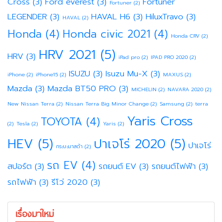
Cross
(3)
Ford everest
(3)
Fortuner
Fortuner
(2)
LEGENDER
(3)
HAVAL H6
(3)
HiluxTravo
(3)
HAVAL
(2)
Honda
(4)
Honda civic 2021
(4)
Honda CRV
(2)
HRV 2021
(5)
HRV
(3)
iPad pro
(2)
IPAD PRO 2020
(2)
ISUZU
(3)
Isuzu Mu-X
(3)
iPhone
(2)
iPhone15
(2)
MAXUS
(2)
Mazda
(3)
Mazda BT50 PRO
(3)
MICHELIN
(2)
NAVARA 2020
(2)
New Nissan Terra
(2)
Nissan Terra Big Minor Change
(2)
Samsung
(2)
terra
Yaris Cross
TOYOTA
(4)
(2)
Tesla
(2)
Yaris
(2)
HEV
(5)
ปาเจโร่ 2020
(5)
ปาเจโร่
กระบะมาสด้า
(2)
รถ EV
(4)
สปอร์ต
(3)
รถยนต์ EV
(3)
รถยนต์ไฟฟ้า
(3)
รถไฟฟ้า
(3)
รีโว่ 2020
(3)
เรื่องมาใหม่