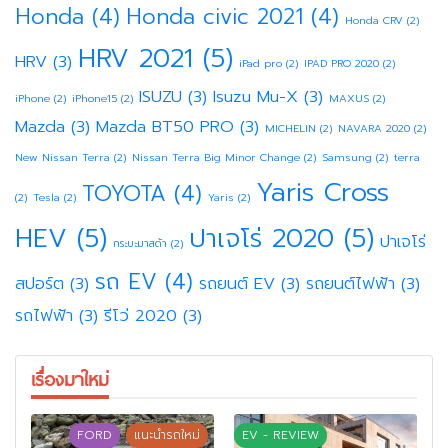
Honda
(4)
Honda civic 2021
(4)
Honda CRV
(2)
HRV 2021
(5)
HRV
(3)
iPad pro
(2)
IPAD PRO 2020
(2)
ISUZU
(3)
Isuzu Mu-X
(3)
iPhone
(2)
iPhone15
(2)
MAXUS
(2)
Mazda
(3)
Mazda BT50 PRO
(3)
MICHELIN
(2)
NAVARA 2020
(2)
New Nissan Terra
(2)
Nissan Terra Big Minor Change
(2)
Samsung
(2)
terra
Yaris Cross
TOYOTA
(4)
(2)
Tesla
(2)
Yaris
(2)
HEV
(5)
ปาเจโร่ 2020
(5)
ปาเจโร่
กระบะมาสด้า
(2)
รถ EV
(4)
สปอร์ต
(3)
รถยนต์ EV
(3)
รถยนต์ไฟฟ้า
(3)
รถไฟฟ้า
(3)
รีโว่ 2020
(3)
เรื่องมาใหม่
FORD
แนะนำรถใหม่
EV - REVIEW