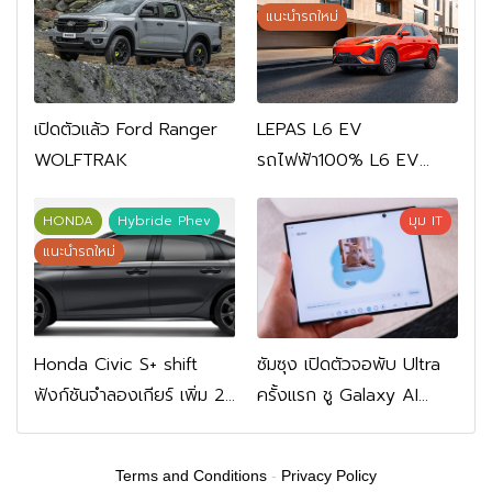
แนะนำรถใหม่
เปิดตัวแล้ว Ford Ranger
LEPAS L6 EV
WOLFTRAK
รถไฟฟ้า100% L6 EV
Comfort FWD 769,900
บาท L6 EV Premium
HONDA
Hybride Phev
มุม IT
FWD 799,900 บาท
แนะนำรถใหม่
Honda Civic S+ shift
ซัมซุง เปิดตัวจอพับ Ultra
ฟังก์ชันจำลองเกียร์ เพิ่ม 2
ครั้งแรก ชู Galaxy AI
หมื่นบาท
เชื่อมมือถือ-นาฬิกา-แว่น
อัจฉริยะ
Terms and Conditions
-
Privacy Policy