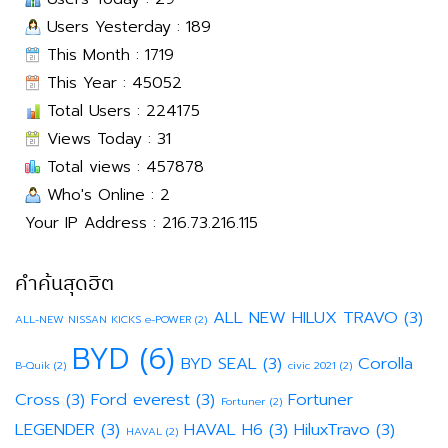
Users Yesterday : 189
This Month : 1719
This Year : 45052
Total Users : 224175
Views Today : 31
Total views : 457878
Who's Online : 2
Your IP Address : 216.73.216.115
คำค้นสุดฮิต
ALL NEW HILUX TRAVO
(3)
ALL-NEW NISSAN KICKS e-POWER
(2)
BYD
(6)
BYD SEAL
(3)
Corolla
B-Quik
(2)
civic 2021
(2)
Cross
(3)
Ford everest
(3)
Fortuner
Fortuner
(2)
LEGENDER
(3)
HAVAL H6
(3)
HiluxTravo
(3)
HAVAL
(2)