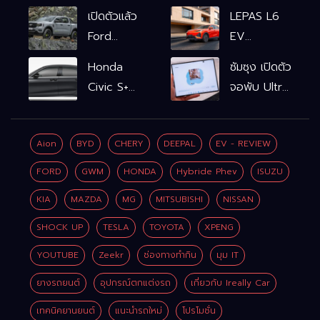
เปิดตัวแล้ว
LEPAS L6
Ford
EV
Ranger
รถไฟฟ้า100%
Honda
ซัมซุง เปิดตัว
WOLFTRAK
L6 EV
Civic S+
จอพับ Ultra
Comfort
shift
ครั้งแรก ชู
FWD
ฟังก์ชัน
Galaxy AI
769,900
Aion
BYD
CHERY
DEEPAL
EV - REVIEW
จำลองเกียร์
เชื่อมมือถือ-
บาท L6 EV
เพิ่ม 2 หมื่น
นาฬิกา-แว่น
FORD
GWM
HONDA
Hybride Phev
ISUZU
Premium
บาท
อัจฉริยะ
FWD
KIA
MAZDA
MG
MITSUBISHI
NISSAN
799,900
SHOCK UP
TESLA
TOYOTA
XPENG
บาท
YOUTUBE
Zeekr
ช่องทางทำกิน
มุม IT
ยางรถยนต์
อุปกรณ์ตกแต่งรถ
เกี่ยวกับ Ireally Car
เทคนิคยานยนต์
แนะนำรถใหม่
โปรโมชั่น