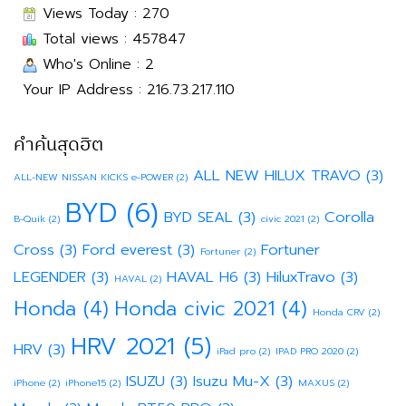
Views Today : 270
Total views : 457847
Who's Online : 2
Your IP Address : 216.73.217.110
คำค้นสุดฮิต
ALL NEW HILUX TRAVO
(3)
ALL-NEW NISSAN KICKS e-POWER
(2)
BYD
(6)
BYD SEAL
(3)
Corolla
B-Quik
(2)
civic 2021
(2)
Cross
(3)
Ford everest
(3)
Fortuner
Fortuner
(2)
LEGENDER
(3)
HAVAL H6
(3)
HiluxTravo
(3)
HAVAL
(2)
Honda
(4)
Honda civic 2021
(4)
Honda CRV
(2)
HRV 2021
(5)
HRV
(3)
iPad pro
(2)
IPAD PRO 2020
(2)
ISUZU
(3)
Isuzu Mu-X
(3)
iPhone
(2)
iPhone15
(2)
MAXUS
(2)