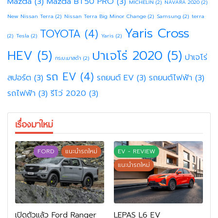
Mazda
(3)
Mazda BT50 PRO
(3)
MICHELIN
(2)
NAVARA 2020
(2)
New Nissan Terra
(2)
Nissan Terra Big Minor Change
(2)
Samsung
(2)
terra
Yaris Cross
TOYOTA
(4)
(2)
Tesla
(2)
Yaris
(2)
HEV
(5)
ปาเจโร่ 2020
(5)
ปาเจโร่
กระบะมาสด้า
(2)
รถ EV
(4)
สปอร์ต
(3)
รถยนต์ EV
(3)
รถยนต์ไฟฟ้า
(3)
รถไฟฟ้า
(3)
รีโว่ 2020
(3)
เรื่องมาใหม่
FORD
แนะนำรถใหม่
EV - REVIEW
แนะนำรถใหม่
เปิดตัวแล้ว Ford Ranger
LEPAS L6 EV