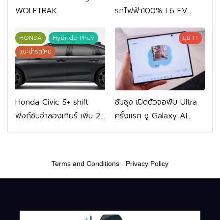
WOLFTRAK
รถไฟฟ้า100% L6 EV
Comfort FWD 769,900
บาท L6 EV Premium
HONDA
Hybride Phev
มุม IT
FWD 799,900 บาท
แนะนำรถใหม่
Honda Civic S+ shift
ซัมซุง เปิดตัวจอพับ Ultra
ฟังก์ชันจำลองเกียร์ เพิ่ม 2
ครั้งแรก ชู Galaxy AI
หมื่นบาท
เชื่อมมือถือ-นาฬิกา-แว่น
อัจฉริยะ
Terms and Conditions
-
Privacy Policy