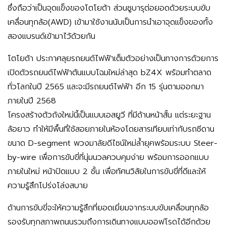
ซึ่งถือว่าเป็นจุดแข็งของโตโยต้า ส่วนซูบารุต่อยอดด้วยระบบขับ
เคลื่อนทุกล้อ(AWD) เข้ามาใช้งานนับเป็นการนำเอาจุดแข็งของทั้ง
สองแบรนด์เข้ามาไว้ด้วยกัน
โตโยต้า ประกาศลุยรถยนต์ไฟฟ้าเต็มตัวอย่างเป็นทางการด้วยการ
เปิดตัวรถยนต์ไฟฟ้าต้นแบบโฉมใหม่ล่าสุด bZ4X พร้อมทำตลาด
ทั่วโลกในปี 2565 และจะมีรถยนต์ไฟฟ้า อีก 15 รุ่นตามออกมา
ภายในปี 2568
โครงสร้างตัวถังใหม่นี้เป็นแบบเอสยูวี ที่มีด้านหน้าสั้น แต่ระยะฐาน
ล้อยาว ทำให้มีพื้นที่ใช้สอยภายในห้องโดยสารเทียบเท่ากับรถซีดาน
ขนาด D-segment พวงมาลัยดีไซน์ใหม่ล้ำยุคพร้อมระบบ Steer-
by-wire เพื่อการขับขี่ที่นุ่มนวลควบคุมง่าย พร้อมการออกแบบ
ภายในใหม่ หน้าปัดแบบ 2 ชั้น เพื่อทัศนวิสัยในการขับขี่ที่ดีและให้
ความรู้สึกโปร่งโล่งสบาย
ด้านการขับขี่จะให้ความรู้สึกที่ยอดเยี่ยมจากระบบขับเคลื่อนทุกล้อ
รองรับทุกสภาพถนนรวมถึงการเดินทางแบบออฟโรดได้อีกด้วย