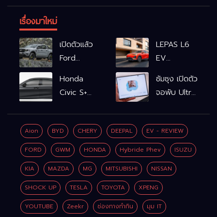
เรื่องมาใหม่
เปิดตัวแล้ว
LEPAS L6
Ford
EV
Ranger
รถไฟฟ้า100%
Honda
ซัมซุง เปิดตัว
WOLFTRAK
L6 EV
Civic S+
จอพับ Ultra
Comfort
shift
ครั้งแรก ชู
FWD
ฟังก์ชัน
Galaxy AI
769,900
Aion
BYD
CHERY
DEEPAL
EV - REVIEW
จำลองเกียร์
เชื่อมมือถือ-
บาท L6 EV
เพิ่ม 2 หมื่น
นาฬิกา-แว่น
FORD
GWM
HONDA
Hybride Phev
ISUZU
Premium
บาท
อัจฉริยะ
FWD
KIA
MAZDA
MG
MITSUBISHI
NISSAN
799,900
SHOCK UP
TESLA
TOYOTA
XPENG
บาท
YOUTUBE
Zeekr
ช่องทางทำกิน
มุม IT