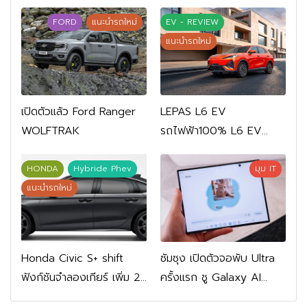
FORD
แนะนำรถใหม่
EV - REVIEW
แนะนำรถใหม่
เปิดตัวแล้ว Ford Ranger
LEPAS L6 EV
WOLFTRAK
รถไฟฟ้า100% L6 EV
Comfort FWD 769,900
บาท L6 EV Premium
HONDA
Hybride Phev
มุม IT
FWD 799,900 บาท
แนะนำรถใหม่
Honda Civic S+ shift
ซัมซุง เปิดตัวจอพับ Ultra
ฟังก์ชันจำลองเกียร์ เพิ่ม 2
ครั้งแรก ชู Galaxy AI
หมื่นบาท
เชื่อมมือถือ-นาฬิกา-แว่น