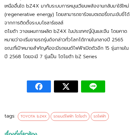
เหนืออื่นใด bZ4X มากับระบบการหมุนเวียนพลังงานกลับมาใช้ใหม่
(regenerative energy) โดยสามารถชาร์จแบตเตอรี่ขณะขับขี่ได้
จากการติดตั้งระบบโซลาร์เซลล์
ตโยต้า วางแผนการผลิต bZ4X ในประเทศญี่ปุ่นและจีน โดยคาด
หมายว่าจะเริ่มขายรถรุ่นดังกล่าวทั่วโลกได้ภายในกลางปี 2565
ขณะที่เป้าหมายสำคัญคือจะมีรถยนต์ไฟฟ้าเปิดตัวอีก 15 รุ่นภายใน
ปี 2568 โดยจะมี 7 รุ่นเป็น โตโยต้า bZ Series
tags:
TOYOTA bZ4X
รถยนต์ไฟฟ้า โตโยต้า
รถไฟฟ้า
เรื่องที่เกี่ยวข้อง