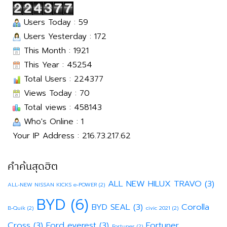
Users Today : 59
Users Yesterday : 172
This Month : 1921
This Year : 45254
Total Users : 224377
Views Today : 70
Total views : 458143
Who's Online : 1
Your IP Address : 216.73.217.62
คำค้นสุดฮิต
ALL NEW HILUX TRAVO
(3)
ALL-NEW NISSAN KICKS e-POWER
(2)
BYD
(6)
BYD SEAL
(3)
Corolla
B-Quik
(2)
civic 2021
(2)
Cross
(3)
Ford everest
(3)
Fortuner
Fortuner
(2)