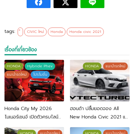
tags:
CIVIC ใหม่
Honda
Honda civic 2021
เรื่องที่เกี่ยวข้อง
HONDA
Hybride Phev
HONDA
แนะนำรถใหม่
แนะนำรถใหม่
โปรโมชั่น
Honda City My 2026
ฮอนด้า ปลื้มยอดจอง All
ไมเนอร์เชนจ์ เปิดตัวครบไลน์
New Honda Civic 2021 แค่
อัพ ลดราคา 3 หมื่นบาท ชิง
1 เดือนทะลุ 3,500 คัน
ลูกค้ากลับ
HONDA
แนะนำรถใหม่
HONDA
แนะนำรถใหม่