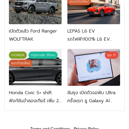
แนะนำรถใหม่
เปิดตัวแล้ว Ford Ranger
LEPAS L6 EV
WOLFTRAK
รถไฟฟ้า100% L6 EV
Comfort FWD 769,900
บาท L6 EV Premium
HONDA
Hybride Phev
มุม IT
FWD 799,900 บาท
แนะนำรถใหม่
Honda Civic S+ shift
ซัมซุง เปิดตัวจอพับ Ultra
ฟังก์ชันจำลองเกียร์ เพิ่ม 2
ครั้งแรก ชู Galaxy AI
หมื่นบาท
เชื่อมมือถือ-นาฬิกา-แว่น
อัจฉริยะ
Terms and Conditions
-
Privacy Policy