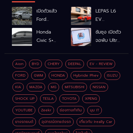
เปิดตัวแล้ว
LEPAS L6
Ford
EV
Ranger
รถไฟฟ้า100%
Honda
ซัมซุง เปิดตัว
WOLFTRAK
L6 EV
Civic S+
จอพับ Ultra
Comfort
shift
ครั้งแรก ชู
FWD
ฟังก์ชัน
Galaxy AI
769,900
Aion
BYD
CHERY
DEEPAL
EV - REVIEW
จำลองเกียร์
เชื่อมมือถือ-
บาท L6 EV
เพิ่ม 2 หมื่น
นาฬิกา-แว่น
FORD
GWM
HONDA
Hybride Phev
ISUZU
Premium
บาท
อัจฉริยะ
FWD
KIA
MAZDA
MG
MITSUBISHI
NISSAN
799,900
SHOCK UP
TESLA
TOYOTA
XPENG
บาท
YOUTUBE
Zeekr
ช่องทางทำกิน
มุม IT
ยางรถยนต์
อุปกรณ์ตกแต่งรถ
เกี่ยวกับ Ireally Car