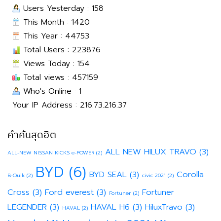
Users Yesterday : 158
This Month : 1420
This Year : 44753
Total Users : 223876
Views Today : 154
Total views : 457159
Who's Online : 1
Your IP Address : 216.73.216.37
คำค้นสุดฮิต
ALL NEW HILUX TRAVO
(3)
ALL-NEW NISSAN KICKS e-POWER
(2)
BYD
(6)
BYD SEAL
(3)
Corolla
B-Quik
(2)
civic 2021
(2)
Cross
(3)
Ford everest
(3)
Fortuner
Fortuner
(2)
LEGENDER
(3)
HAVAL H6
(3)
HiluxTravo
(3)
HAVAL
(2)