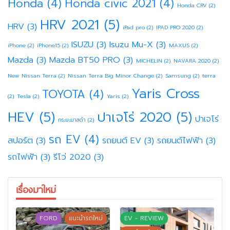
Honda
(4)
Honda civic 2021
(4)
Honda CRV
(2)
HRV 2021
(5)
HRV
(3)
iPad pro
(2)
IPAD PRO 2020
(2)
ISUZU
(3)
Isuzu Mu-X
(3)
iPhone
(2)
iPhone15
(2)
MAXUS
(2)
Mazda
(3)
Mazda BT50 PRO
(3)
MICHELIN
(2)
NAVARA 2020
(2)
New Nissan Terra
(2)
Nissan Terra Big Minor Change
(2)
Samsung
(2)
terra
Yaris Cross
TOYOTA
(4)
(2)
Tesla
(2)
Yaris
(2)
HEV
(5)
ปาเจโร่ 2020
(5)
ปาเจโร่
กระบะมาสด้า
(2)
รถ EV
(4)
สปอร์ต
(3)
รถยนต์ EV
(3)
รถยนต์ไฟฟ้า
(3)
รถไฟฟ้า
(3)
รีโว่ 2020
(3)
เรื่องมาใหม่
FORD
แนะนำรถใหม่
EV - REVIEW