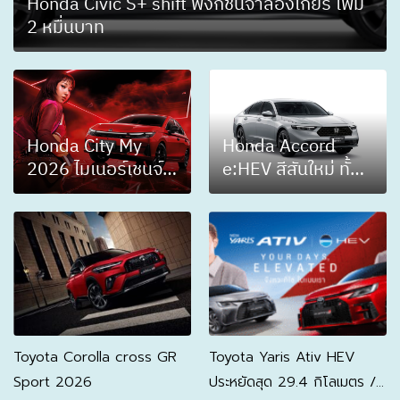
Honda Civic S+ shift ฟังก์ชันจำลองเกียร์ เพิ่ม
2 หมื่นบาท
Honda City My
Honda Accord
2026 ไมเนอร์เชนจ์
e:HEV สีสันใหม่ ทั้ง
เปิดตัวครบไลน์อัพ
ภายนอก และภายใน
ลดราคา 3 หมื่นบาท
ราคา 1,479,000-
ชิงลูกค้ากลับ
1,764,000 บาท
Toyota Corolla cross GR
Toyota Yaris Ativ HEV
Sport 2026
ประหยัดสุด 29.4 กิโลเมตร /