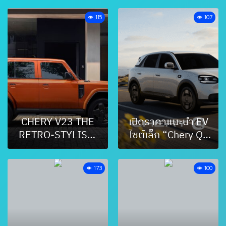
769,900 บาท L6
115
107
EV Premium FWD
799,900 บาท
CHERY V23 THE
เปิดราคาแนะนำ EV
RETRO-STYLISH,
ไซต์เล็ก “Chery Q”
BOXY ELECTRIC
เริ่มต้น 449,900
CITY CAR
บาท
173
100