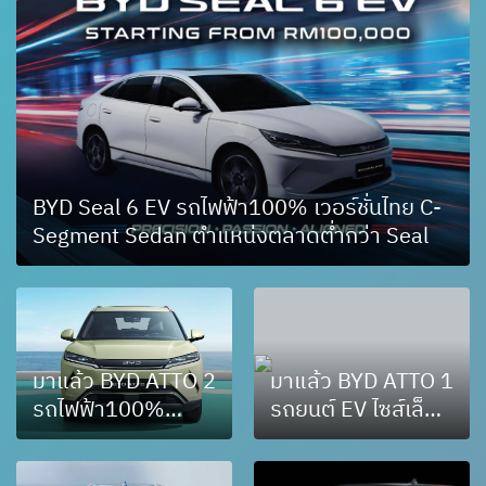
BYD Seal 6 EV รถไฟฟ้า100% เวอร์ชั่นไทย C-
Segment Sedan ตำแหน่งตลาดต่ำกว่า Seal
มาแล้ว BYD ATTO 2
มาแล้ว BYD ATTO 1
รถไฟฟ้า100%
รถยนต์ EV ไซส์เล็ก
เวอร์ชั่นไทย B-SUV
พร้อมเปิดตัวในงาน
วางตำแหน่งตลาด
มอเตอร์โชว์