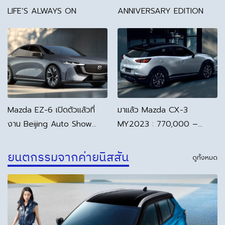
LIFE’S ALWAYS ON
ANNIVERSARY EDITION
Mazda EZ-6 เปิดตัวแล้วที่
มาแล้ว Mazda CX-3
งาน Beijing Auto Show
MY2023 : 770,000 –
2024 รถยนต์ EV ใหม่ล่าสุด
970,000 บาท | เบนซิน 2.0
จาก Mazda
Skyactiv-G เพิ่ม Option
ยนตกรรมจากค่ายนิสสัน
ดูทั้งหมด