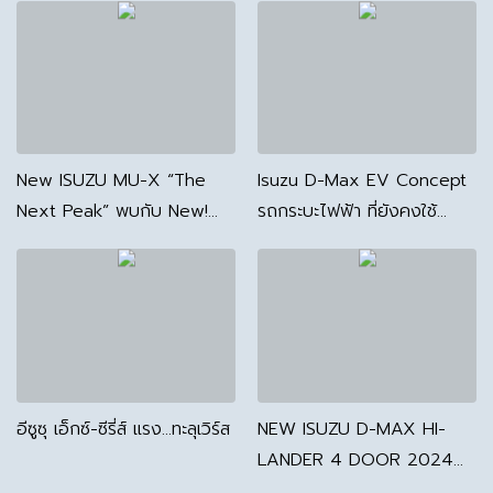
Maxforceความ
ประหยัดควบคู่ความ
แรง
New ISUZU MU-X “The
Isuzu D-Max EV Concept
Next Peak” พบกับ New!
รถกระบะไฟฟ้า ที่ยังคงใช้
MU-X วันที่ 12 มิ.ย.นี้
แพลตฟอร์มเดียวกับตัว
เครื่องยนต์ดีเซล
อีซูซุ เอ็กซ์-ซีรี่ส์ แรง…ทะลุเวิร์ส
NEW ISUZU D-MAX HI-
LANDER 4 DOOR 2024
มาอย่างหล่อ