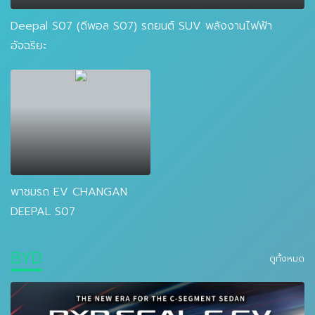
Deepal S07 (ดีพอล S07) รถยนต์ SUV พลังงานไฟฟ้า
อัจฉริยะ
พาชมรถ EV CHANGAN
DEEPAL S07
BYD
ดูทั้งหมด