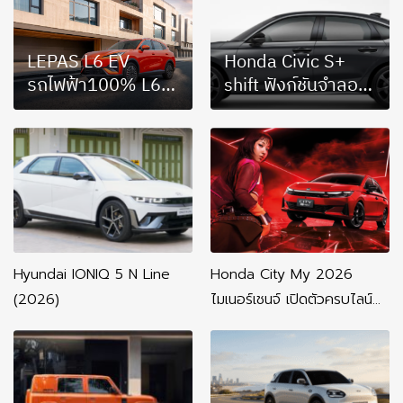
LEPAS L6 EV
Honda Civic S+
รถไฟฟ้า100% L6
shift ฟังก์ชันจำลอง
EV Comfort FWD
เกียร์ เพิ่ม 2 หมื่น
769,900 บาท L6
บาท
EV Premium FWD
799,900 บาท
Hyundai IONIQ 5 N Line
Honda City My 2026
(2026)
ไมเนอร์เชนจ์ เปิดตัวครบไลน์
อัพ ลดราคา 3 หมื่นบาท ชิง
ลูกค้ากลับ