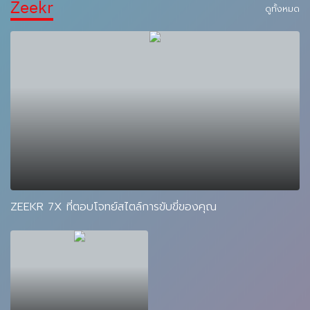
4WD
Zeekr
ดูทั้งหมด
ZEEKR 7X ที่ตอบโจทย์สไตล์การขับขี่ของคุณ