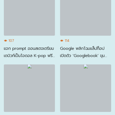
107
114
แจก prompt ออนสเตจเตรียม
Google พลิกโฉมแล็ปท็อป
เดบิวท์เป็นไอดอล K-pop ฟรี
เปิดตัว ‘Googlebook’ ขุม
ด้วย ChatGPT
พลัง Gemini Intelligence