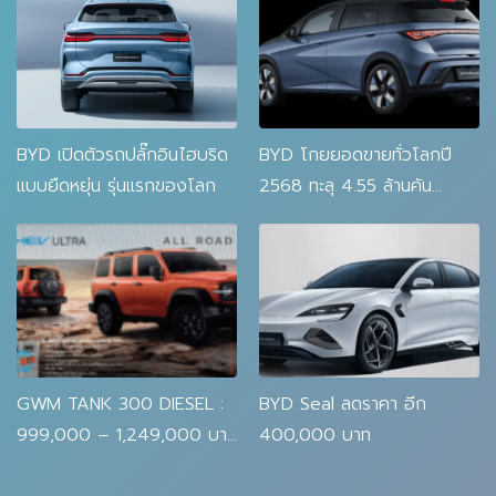
ต่ำกว่า ATTO 3
BYD เปิดตัวรถปลั๊กอินไฮบริด
BYD โกยยอดขายทั่วโลกปี
แบบยืดหยุ่น รุ่นแรกของโลก
2568 ทะลุ 4.55 ล้านคัน
รถยนต์ไฟฟ้า EV แซง Tesla
GWM TANK 300 DIESEL :
BYD Seal ลดราคา อีก
999,000 – 1,249,000 บาท
400,000 บาท
| ดีเซล 2.4 TURBO 2WD /