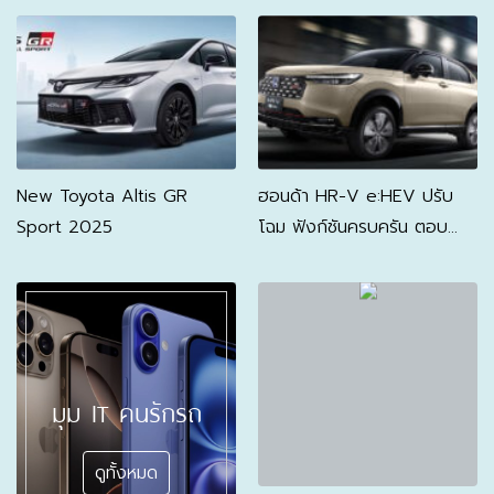
ลิตร
New Toyota Altis GR
ฮอนด้า HR-V e:HEV ปรับ
Sport 2025
โฉม ฟังก์ชันครบครัน ตอบ
โจทย์ทุกไลฟ์สไตล์ ราคาใหม่
เริ่มต้น 8.9 แสน
มุม IT คนรักรถ
ดูทั้งหมด